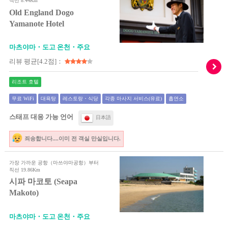
직선 8.44Km
Old England Dogo
Yamanote Hotel
마츠야마・도고 온천・주요
리뷰 평균[4.2점]：
리조트 호텔
무료 WiFi
대욕탕
레스토랑・식당
각종 마사지 서비스(유료)
흡연소
스태프 대응 가능 언어
日本語
죄송합니다....이미 전 객실 만실입니다.
가장 가까운 공항（마쓰야마공항）부터
직선 19.86Km
시파 마코토 (Seapa
Makoto)
마츠야마・도고 온천・주요