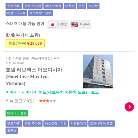
무료 WiFi
유료 주차장
실내 수영장
대욕탕
온천
노천탕
매점・편의점
레스토랑・식당
스태프 대응 가능 언어
日本語
English
합계(부가세 포함)
트윈(Twin)
￥29,000
가장 가까운 공항（마쓰야마공항）부터
직선 82.85Km
호텔 리브맥스 이요미시마
(Hotel Live Max Iyo-
Mishima)
이마지・시마나미 해도(세토우치 자동차 도로)・토요
리뷰 평균[2.8점]：
비즈니스 호텔
무료 WiFi
유료 주차장
레스토랑・식당
자동판매기
코인세탁기(유료)
흡연소