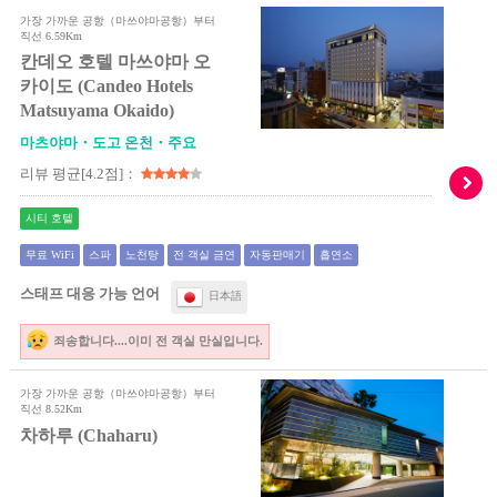
가장 가까운 공항（마쓰야마공항）부터
직선 6.59Km
칸데오 호텔 마쓰야마 오
카이도 (Candeo Hotels
Matsuyama Okaido)
마츠야마・도고 온천・주요
리뷰 평균[4.2점]：
시티 호텔
무료 WiFi
스파
노천탕
전 객실 금연
자동판매기
흡연소
스태프 대응 가능 언어
日本語
죄송합니다....이미 전 객실 만실입니다.
가장 가까운 공항（마쓰야마공항）부터
직선 8.52Km
차하루 (Chaharu)