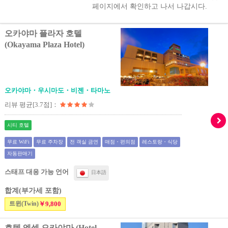
페이지에서 확인하고 나서 나갑시다.
오카야마 플라자 호텔
(Okayama Plaza Hotel)
오카야마・우시마도・비젠・타마노
리뷰 평균[3.7점]：
시티 호텔
무료 WiFi
무료 주차장
전 객실 금연
매점・편의점
레스토랑・식당
자동판매기
스태프 대응 가능 언어
日本語
합계(부가세 포함)
트윈(Twin)
￥9,800
호텔 엑셀 오카야마 (Hotel