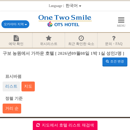
：한국어
Language
오카야마 지역
MENU
예약 확인
위시리스트
최근 확인한 숙소
문의・FAQ
구보 농원에서 가까운 호텔 [ 2026년09월08일 1박 1실 성인2명 ]
조건 변경
표시바뀜
리스트
지도
정렬 기준
거리 순
지도에서 호텔 리스트 재검색