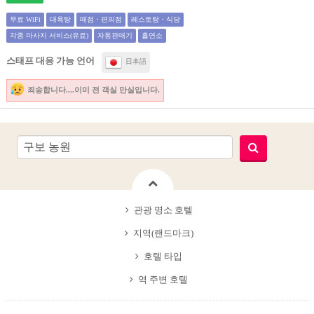
무료 WiFi
대욕탕
매점・편의점
레스토랑・식당
각종 마사지 서비스(유료)
자동판매기
흡연소
스태프 대응 가능 언어
日本語
죄송합니다....이미 전 객실 만실입니다.
관광 명소 호텔
지역(랜드마크)
호텔 타입
역 주변 호텔