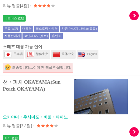
리뷰 평균[4점]：
비즈니스 호텔
무료 WiFi
대욕탕
레스토랑・식당
각종 마사지 서비스(유료)
자동판매기
코인세탁기(유료)
흡연소
스태프 대응 가능 언어
日本語
繁体中文
简体中文
English
죄송합니다....이미 전 객실 만실입니다.
선・피치 OKAYAMA(Sun
Peach OKAYAMA)
오카야마・우시마도・비젠・타마노
리뷰 평균[3.8점]：
시티 호텔