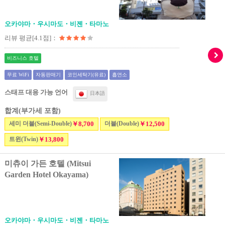
오카야마・우시마도・비젠・타마노
리뷰 평균[4.1점]：
비즈니스 호텔
무료 WiFi
자동판매기
코인세탁기(유료)
흡연소
스태프 대응 가능 언어
日本語
합계(부가세 포함)
세미 더블(Semi-Double)
￥8,700
더블(Double)
￥12,500
트윈(Twin)
￥13,800
미츄이 가든 호텔 (Mitsui
Garden Hotel Okayama)
오카야마・우시마도・비젠・타마노