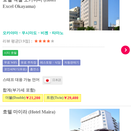
Excel Okayama)
오카야마・우시마도・비젠・타마노
리뷰 평균[3.9점]：
시티 호텔
무료 WiFi
유료 주차장
레스토랑・식당
자동판매기
코인세탁기(유료)
흡연소
스태프 대응 가능 언어
日本語
합계(부가세 포함)
더블(Double)
￥21,200
트윈(Twin)
￥29,400
호텔 마이라 (Hotel Maira)