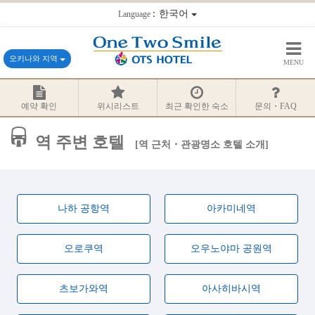
：한국어
Language
오키나와 지역
MENU
예약 확인
위시리스트
최근 확인한 숙소
문의・FAQ
역 주변 호텔
역 근처・관광명소 호텔 소개
나하 공항역
아카미네역
오로쿠역
오우노야마 공원역
츠보가와역
아사히바시역