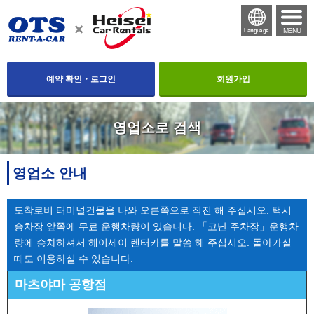
MENU
Language
예약 확인・로그인
회원가입
영업소로 검색
영업소 안내
도착로비 터미널건물을 나와 오른쪽으로 직진 해 주십시오. 택시
승차장 앞쪽에 무료 운행차량이 있습니다. 「코난 주차장」운행차
량에 승차하셔서 헤이세이 렌터카를 말씀 해 주십시오. 돌아가실
때도 이용하실 수 있습니다.
마츠야마 공항점