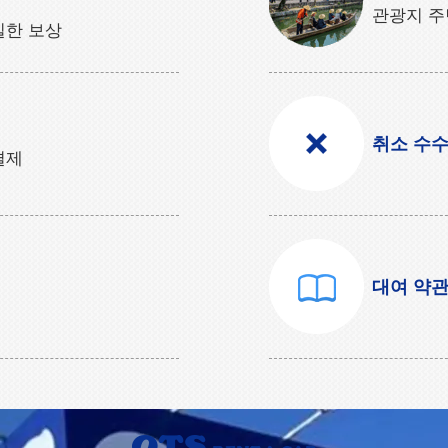
관광지 주
실한 보상
취소 수
결제
대여 약