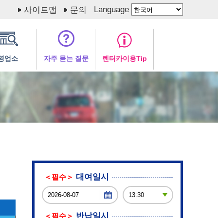
Language
사이트맵
문의
영업소
자주 묻는 질문
렌터카이용Tip
대여일시
＜필수＞
반납일시
＜필수＞