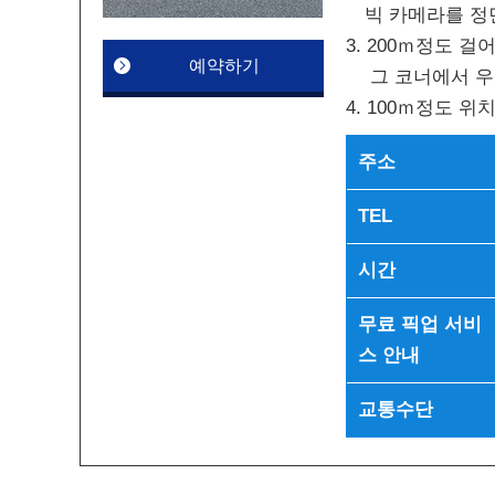
빅 카메라를 정면
3. 200ｍ정도 
예약하기
그 코너에서 우
4. 100ｍ정도 
주소
TEL
시간
무료 픽업 서비
스 안내
교통수단