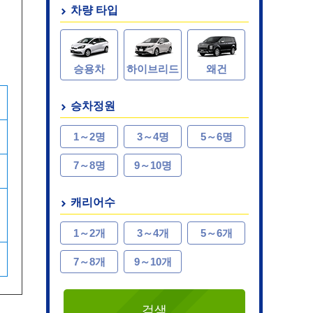
차량 타입
승용차
하이브리드
왜건
승차정원
1～2명
3～4명
5～6명
7～8명
9～10명
캐리어수
1～2개
3～4개
5～6개
7～8개
9～10개