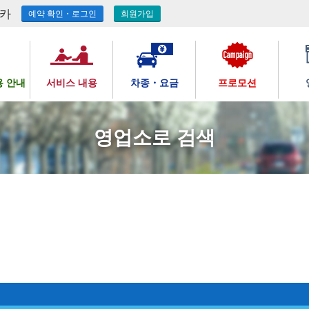
터카
예약 확인・로그인
회원가입
용 안내
서비스 내용
차종・요금
프로모션
영업소로 검색