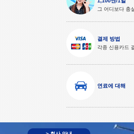
1,100엔/1일
그 어디보다 충
결제 방법
각종 신용카드 
연료에 대해
> 회사 안내