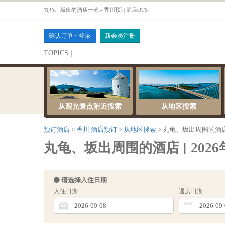
丸龟、坂出的酒店一览 - 香川预订酒店OTS
确认订单・登录
新会员注册
TOPICS｜
伺服器維護公告
从观光景点附近搜索
从地区搜索
预订酒店
香川 酒店预订
从地区搜索
丸龟、坂出周围的酒
丸龟、坂出周围的酒店 [ 2026年0
请选择入住日期
入住日期
退房日期