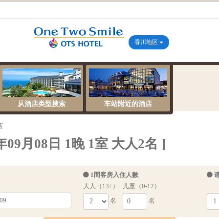
香川地区
从酒店类型搜索
车站附近的酒店
店
9月08日 1晚 1室 大人2名 ]
1間客房入住人數
大人（13+）
儿童（0-12）
名
名