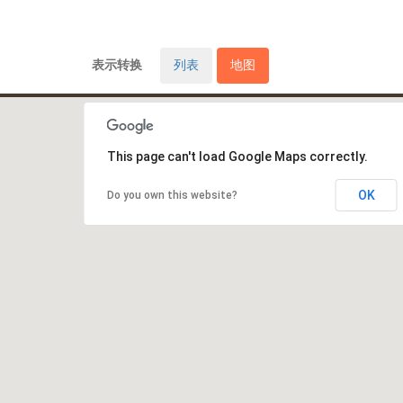
表示转换
列表
地图
This page can't load Google Maps correctly.
OK
Do you own this website?