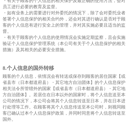
・有关于顾客的个人信息的相关保护及最正确的使用方法，会对
员工进行必要的教育及监督。
・如有业务上的需要进行对外委托的情况下，除了会对委托业者
签署个人信息保护的相关合约外，还会对其进行确认是否对于顾
客的个人信息有进行安全上的管理，并对其实施必要且适当的监
督。
・有关于顾客的个人信息的使用情况会实施定期监察，且会实施
验证个人信息保护管理系统（本公司有关于个人信息保护的相关
措施）及其相关的必要安全措施。
8.个人信息的国外转移
顾客的个人信息，依情况会有转送或保存到顾客的居住国家【或
省县市（日本都道府县）・其它地方自治团体】的个人信息保护
相关法令所管辖外的国家【或省县市（日本都道府县）・其它地
方自治团体】。若居住在日本以外的国家时，将个人信息送至本
公司的情况下，本公司会将其个人信息转送至日本，并在日本进
行处理等工作。在顾客将其个人信息传送至本公司时，则视同顾
客已确认过本个人信息保护政策，并同时同意将个人信息转送至
国外。