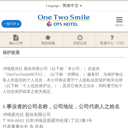
：简体中文
Language
一般TOP
MENU
确认订单
我的收藏
浏览记录
客服中心・FAQ
保护政策
冲绳观光社 股份有限公司（以下称「本公司」）在提供
「OneTwoSmileHOTEL」（以下称「本网站」）服务时，为保护每位
客人所提供的个人信息，本公司将会遵守个人隐私信息保护相关法律
（以下称「个人信息保护法」），及其它相关之法令，同时遵守此个
人信息保护政策之相关规定。
1.事业者的公司名称，公司地址，公司代表人之姓名
冲绳观光社 股份有限公司
〒900-8602 日本冲绳县那霸市松尾1丁目2番3号
代表董事会长 东 良和