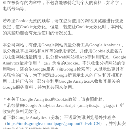
※在被保存的内容中，不包含能够特定到个人的资料，如名字，
电话号码等。
若希望Cookie无效的顾客，请在您所使用的网络浏览器进行变更
设定，使Cookie无效化。但是，若您让Cookie无效化时，本网站
的某些功能会有无法使用的情况发生。
本公司网站，有使用Google网站流量分析工具Google Analytics，
以分析及掌握网站和APP等的使用情况。并使用Cookie以匿名方
式收集网络流量情报，以分析web网站和App等利用情况。Google
Analytics最常使用「_ga」为名的Cookie。不只收集分析网站的使
用动向，还会依Google服务（如Google检索等）来显示出更具有
关联性的广告，为了测定出Google所表示出来的广告和其相互作
用，上述广告的一部分会利用Google Analytics来收集其相关的
Google服务资料，并为其共同来使用。
＊有关于Google Analytics的Cookie政策，请参照此处。
＊若欲借由Google Analytics JavaScript（analytics.js、gtag.js）所
收集的资料无效化，
请下载Google Analytics（分析）不透露资讯浏览器外挂程序
（
https://tools.google.com/dlpage/gaoptout?hl=zh-CN
），并将其安