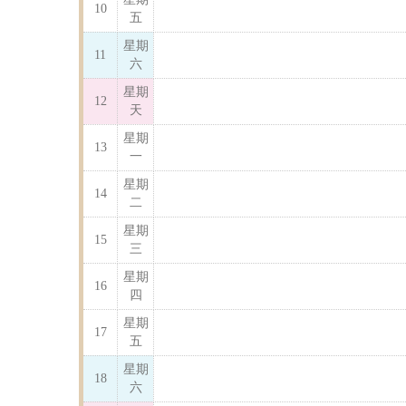
10
五
星期
11
六
星期
12
天
星期
13
一
星期
14
二
星期
15
三
星期
16
四
星期
17
五
星期
18
六