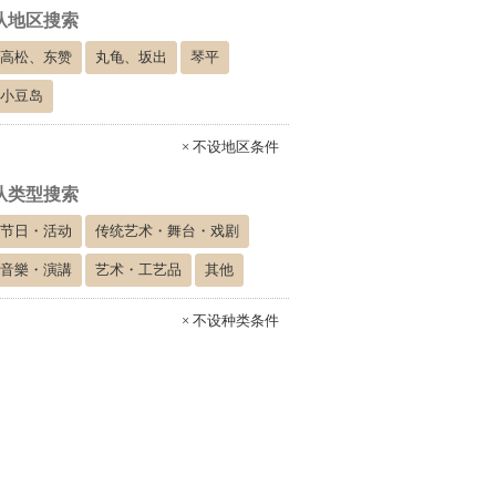
从地区搜索
高松、东赞
丸龟、坂出
琴平
小豆岛
× 不设地区条件
从类型搜索
节日・活动
传统艺术・舞台・戏剧
音樂・演講
艺术・工艺品
其他
× 不设种类条件