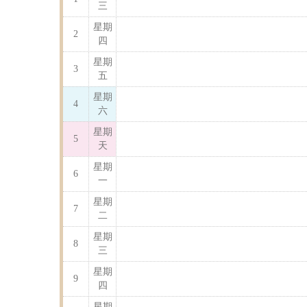
三
星期
2
四
星期
3
五
星期
4
六
星期
5
天
星期
6
一
星期
7
二
星期
8
三
星期
9
四
星期