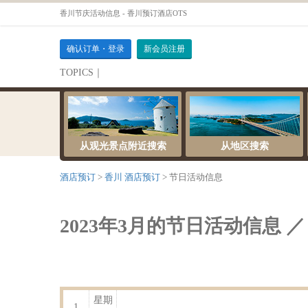
香川节庆活动信息 - 香川预订酒店OTS
确认订单・登录
新会员注册
TOPICS｜
伺服器維護公告
从观光景点附近搜索
从地区搜索
酒店预订
香川 酒店预订
节日活动信息
2023年3月的节日活动信息 ／
星期
1