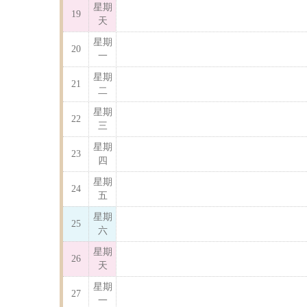
星期
19
天
星期
20
一
星期
21
二
星期
22
三
星期
23
四
星期
24
五
星期
25
六
星期
26
天
星期
27
一