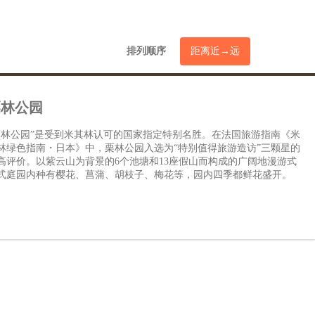
排列顺序
距离近→远
栗林公园
栗林公园”是受到米其林认可的国家指定特别名胜。在法国旅游指南《米
林绿色指南・日本》中，栗林公园入选为“特别值得旅游造访”三颗星的
高评价。以紫云山为背景的6个池塘和13座假山而构成的广阔地漫游式
式庭园内种有樱花、菖蒲、胡枝子、梅花等，园内四季都鲜花盛开。