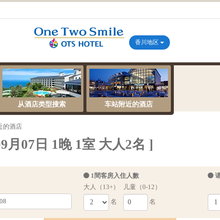
香川地区
从酒店类型搜索
车站附近的酒店
近的酒店
月07日 1晚 1室 大人2名 ]
1間客房入住人數
大人（13+）
儿童（0-12）
名
名