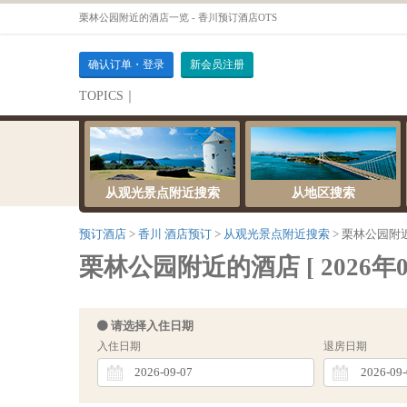
栗林公园附近的酒店一览 - 香川预订酒店OTS
确认订单・登录
新会员注册
TOPICS｜
伺服器維護公告
从观光景点附近搜索
从地区搜索
预订酒店
香川 酒店预订
从观光景点附近搜索
栗林公园附
栗林公园附近的酒店 [ 2026年09
请选择入住日期
入住日期
退房日期