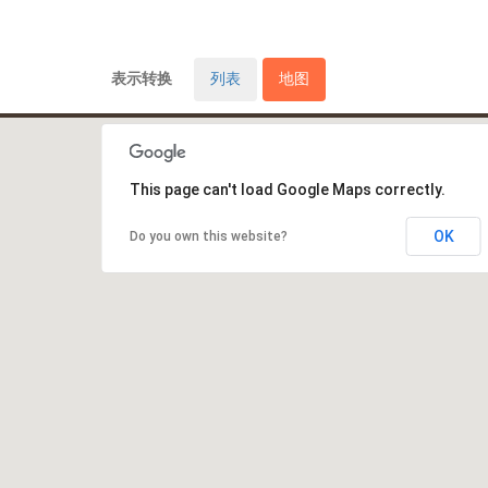
表示转换
列表
地图
This page can't load Google Maps correctly.
OK
Do you own this website?