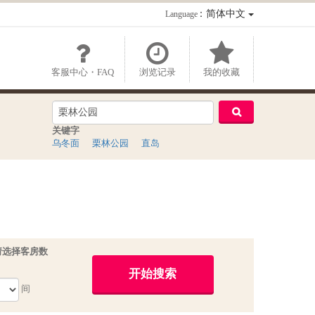
：简体中文
Language
客服中心・FAQ
浏览记录
我的收藏
关键字
乌冬面
栗林公园
直岛
请选择客房数
间