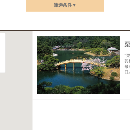
筛选条件▼
“
其
最
日