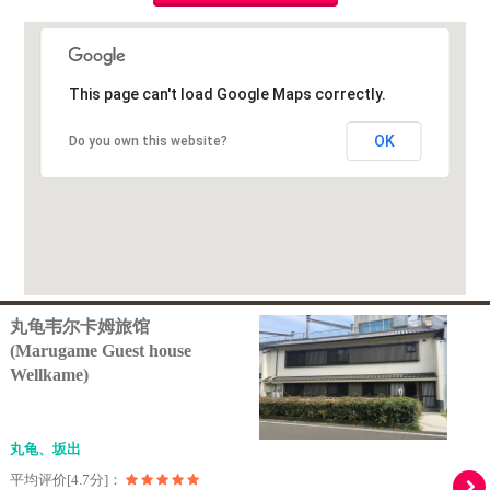
This page can't load Google Maps correctly.
OK
Do you own this website?
丸龟韦尔卡姆旅馆
(Marugame Guest house
Wellkame)
丸龟、坂出
平均评价[4.7分]：