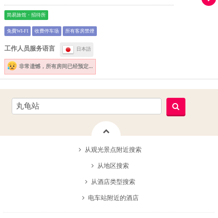
简易旅馆・招待所
免費WI-FI
收费停车场
所有客房禁煙
工作人员服务语言
日本語
非常遗憾，
所有房间已经预定...
从观光景点附近搜索
从地区搜索
从酒店类型搜索
电车站附近的酒店