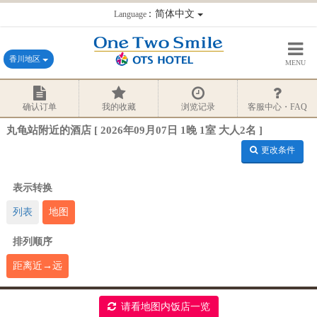
：简体中文
Language
香川地区
MENU
确认订单
我的收藏
浏览记录
客服中心・FAQ
丸龟站附近的酒店 [ 2026年09月07日 1晚 1室 大人2名 ]
更改条件
表示转换
列表
地图
排列顺序
距离近→远
请看地图内饭店一览