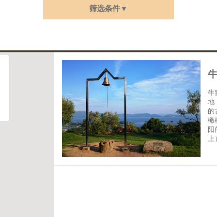
筛选条件▼
牛
地
的
橄
阳
上