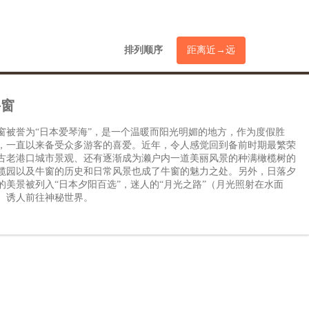
排列顺序
距离近→远
牛窗
窗被誉为“日本爱琴海”，是一个温暖而阳光明媚的地方，作为度假胜
，一直以来备受众多游客的喜爱。近年，令人感觉回到备前时期最繁荣
古老港口城市景观、还有逐渐成为濑户内一道美丽风景的种满橄榄树的
榄园以及牛窗的历史和日常风景也成了牛窗的魅力之处。另外，日落夕
的美景被列入“日本夕阳百选”，迷人的“月光之路”（月光照射在水面
）诱人前往神秘世界。