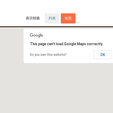
表示转换
列表
地图
This page can't load Google Maps correctly.
OK
Do you own this website?