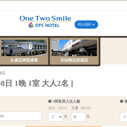
冈山地区
从酒店类型搜索
车站附近的酒店
酒店
8日 1晚 1室 大人2名 ]
1間客房入住人數
大人（13+）
儿童（0-12）
名
名