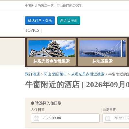
牛窗附近的酒店一览 - 冈山预订酒店OTS
确认订单・登录
新会员注册
TOPICS｜
伺服器維護公告
从观光景点附近搜索
从地区搜索
预订酒店
冈山 酒店预订
从观光景点附近搜索
牛窗附近的
牛窗附近的酒店 [ 2026年09月0
请选择入住日期
入住日期
退房日期