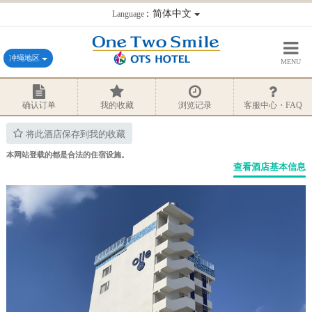
：简体中文
Language
冲绳地区
MENU
确认订单
我的收藏
浏览记录
客服中心・FAQ
将此酒店保存到我的收藏
本网站登载的都是合法的住宿设施。
查看酒店基本信息