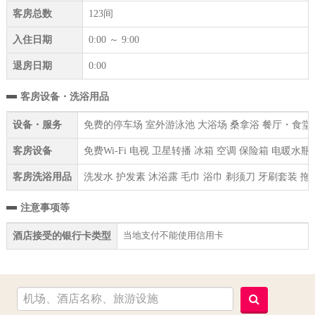
客房总数
123间
入住日期
0:00 ～ 9:00
退房日期
0:00
客房设备・洗浴用品
设备・服务
免费的停车场 室外游泳池 大浴场 桑拿浴 餐厅・食堂 
客房设备
免费Wi-Fi 电视 卫星转播 冰箱 空调 保险箱 电暖水
客房洗浴用品
洗发水 护发素 沐浴露 毛巾 浴巾 剃须刀 牙刷套装 拖
注意事项等
当地支付不能使用信用卡
酒店接受的银行卡类型