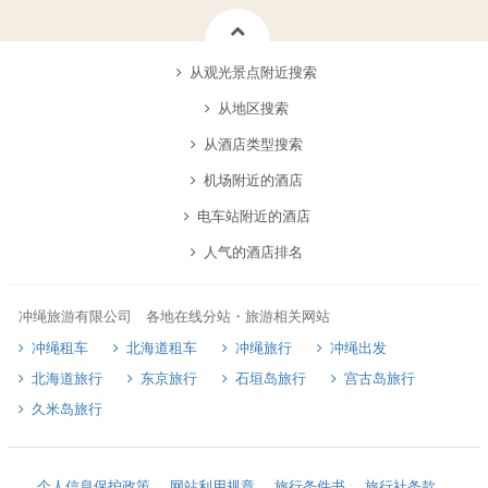
从观光景点附近搜索
从地区搜索
从酒店类型搜索
机场附近的酒店
电车站附近的酒店
人气的酒店排名
冲绳旅游有限公司 各地在线分站・旅游相关网站
冲绳租车
北海道租车
冲绳旅行
冲绳出发
北海道旅行
东京旅行
石垣岛旅行
宫古岛旅行
久米岛旅行
个人信息保护政策
网站利用规章
旅行条件书
旅行社条款