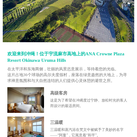
欢迎来到冲绳！位于宇流麻市高地上的ANA Crowne Plaza
Resort Okinawa Uruma Hills
在太平洋和东海两侧，壮丽的风景恣意展示，等待着您的光临。
这片占地36个球场的高尔夫度假村，座落在绿意盎然的大地上，为寻
求禅意氛围和与大自然连结的人们提供心灵休憩的避世之所。
高级客房
这是为了希望在冲縄度过宁静、放松时光的客人
而设计的最适房间。
三温暖
三温暖和蒸汽浴在梵文中被赋予了美妙的名字
——“阿曼”，它寓意着“和平”。