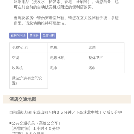
沐浴用品（洗发水、护发素、香皂、牙刷等）。请您自备、也
可在前台前的自动贩卖机或附近的便利店购买。
走廊及客房中请勿穿着室外鞋。请您在玄关脱掉鞋子後，拿进
房里。请您协助维持环境整洁。
在房间网络
禁烟房
免费WiFi
免费Wi-Fi
电视
冰箱
空调
电暖水瓶
整体卫浴
吹风机
毛巾
浴巾
微波炉(共有空间设
置)
酒店交通地图
自那霸机场租车或出租车约３５分钟／下高速北中城ＩＣ后５分钟
■公共交通机关（高速公交车）
【所需时间】１小时４０分钟
【车费】８５０日元