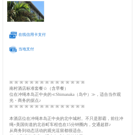
在线信用卡支付
当地支付
※¨※¨※¨※¨※¨※¨※¨※¨※¨※¨※¨※¨※¨※¨※
南村酒店标准套餐☆（含早餐）
位在冲绳本岛正中央的≪Shimanaka（岛中）≫，适合当作观
光・商务的据点♪
※¨※¨※¨※¨※¨※¨※¨※¨※¨※¨※¨※¨※¨※¨※
本酒店位在冲绳本岛正中央的北中城村。不只是那霸，前往冲
绳×美国街道的北谷町车程也在15分钟圈内，交通超群♪
从商务到动态活动的观光逗留都很适合。