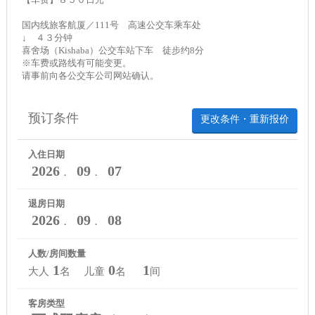
国内线旅客航厦／111号 高速公交车乘车处
↓ ４３分钟
喜舍场（Kishaba）公交车站下车 徒步约8分
※车费或路线有可能变更。
请事前向各公交车公司网站确认。
预订条件
更改条件・重新报价
入住日期
2026
09
07
．
．
退房日期
2026
09
08
．
．
人数/房间数量
1
0
1
大人
名 儿童
名
间
客房类型