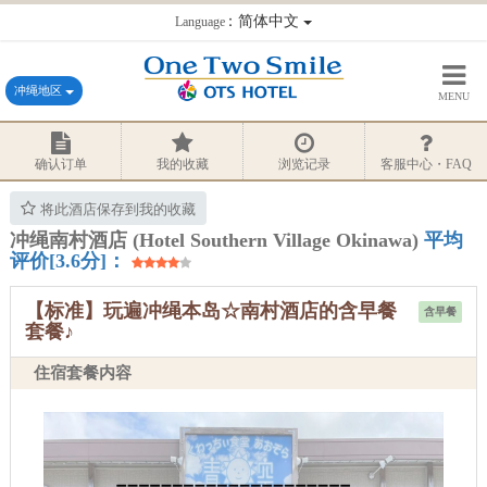
：简体中文
Language
冲绳地区
MENU
确认订单
我的收藏
浏览记录
客服中心・FAQ
将此酒店保存到我的收藏
冲绳南村酒店 (Hotel Southern Village Okinawa)
平均
评价[3.6分]：
【标准】玩遍冲绳本岛☆南村酒店的含早餐
含早餐
套餐♪
住宿套餐内容