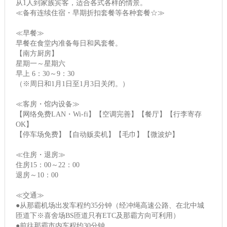
从1人到家族宾客，适合各式各样的情景。
≪备有连续住宿・早期折扣套餐等各种套餐☆≫
≪早餐≫
早餐在食堂内准备每日和风套餐。
【南方厨房】
星期一～星期六
早上 6：30～9：30
（※周日和1月1日至1月3日关闭。）
≪客房・馆内设备≫
【网络免费LAN・Wi-fi】【空调完善】【餐厅】【行李寄存
OK】
【停车场免费】【自动贩卖机】【毛巾】【微波炉】
≪住房・退房≫
住房15：00～22：00
退房～10：00
≪交通≫
●从那霸机场出发车程约35分钟（经冲绳高速公路、在北中城
匝道下※喜舍场BS匝道只有ETC及那霸方向可利用）
●前往那霸市内车程约30分钟