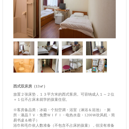
西式双床房（13㎡）
放置２张床垫，１３平方米的西式客房。可容纳成人１～２位
＋１位不占床未就学的孩童住宿。
※客房备品类：冰箱・个别空调・浴室（淋浴＆浴池）・厕
所・液晶ＴＶ・免费ＷＩＦＩ・电热水壶・1200Ｗ吹风机・简
易书桌＆椅子）
浴巾和毛巾依人数准备（不包含不占床的孩童），但没有准备