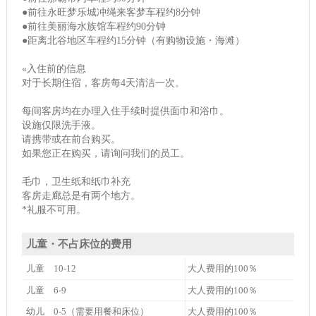
●前往永旺梦乐城冲绳来客梦车程约8分钟
●前往美丽海水族馆车程约90分钟
●距离北谷地区车程约15分钟（有购物设施・海滩）
«入住前的信息
对于长期住宿，客房每4天清洁一次。
每间客房均在办理入住手续时提供面巾和浴巾。
设施仅限洗手液。
请携带或在前台购买。
如果您正在购买，请询问我们的员工。
毛巾，卫生纸和纸巾补充
客房走廊总是有两个地方。
*礼服不可用。
儿童・不占床位的费用
儿童 10-12
大人费用的100％
儿童 6-9
大人费用的100％
幼儿 0-5（需要用餐和床位）
大人费用的100％