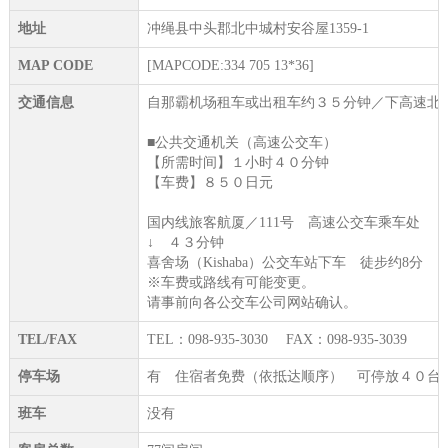
地址
冲绳县中头郡北中城村安谷屋1359-1
MAP CODE
[MAPCODE:334 705 13*36]
交通信息
自那霸机场租车或出租车约３５分钟／下高速北
■公共交通机关（高速公交车）
【所需时间】１小时４０分钟
【车费】８５０日元
国内线旅客航厦／111号 高速公交车乘车处
↓ ４３分钟
喜舍场（Kishaba）公交车站下车 徒步约8分
※车费或路线有可能变更。
请事前向各公交车公司网站确认。
TEL/FAX
TEL：098-935-3030 FAX：098-935-3039
停车场
有 住宿者免费（依抵达顺序） 可停放４０台
班车
没有