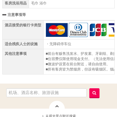
客房洗浴用品
毛巾 浴巾
注意事项等
酒店接受的银行卡类型
适合残疾人士的设施
・无障碍停车位
其他注意事项
■前台有贩售洗发水、护发素、牙刷组、剃
■住宿费仅限使用现金支付。（无法使用信
■微波炉设置在前台附近，请自由使用。
■所有客房皆为禁烟房，但设有吸烟区。烟
从观光景点附近搜索