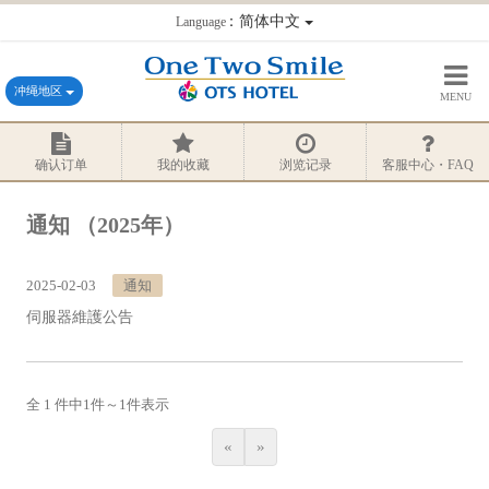
：简体中文
Language
冲绳地区
MENU
确认订单
我的收藏
浏览记录
客服中心・FAQ
通知
（2025年）
2025-02-03
通知
伺服器維護公告
全 1 件中
1
件～
1
件表示
«
»