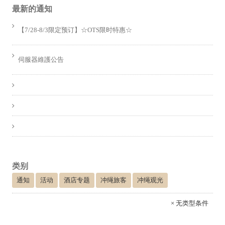
最新的通知
【7/28-8/3限定预订】☆OTS限时特惠☆
伺服器維護公告
类别
通知
活动
酒店专题
冲绳旅客
冲绳观光
× 无类型条件