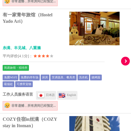
非常遗憾，
所有房间已经预定...
有一家青年旅馆（Hostel
Yado Ari）
糸满、丰见城、八重濑
平均评价[4.1分]：
简易旅馆・招待所
免費WI-FI
免费的停车场
厨房
烹调器具、餐具类
洗衣机
烧烤园
吸烟处
可携带宠物
工作人员服务语言
日本語
English
非常遗憾，
所有房间已经预定...
COZY住宿in丝满（COZY
stay in Itoman）