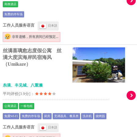
商務酒店
免费的停车场
工作人员服务语言
日本語
非常遗憾，
所有房间已经预定...
丝满喜璃愈志度假公寓 丝
满大度滨海岸民宿海风
（Umikaze）
糸满、丰见城、八重濑
平均评价[3.9分]：
公寓酒店
一栋包租
免費WI-FI
免费的停车场
厨房
烹调器具、餐具类
洗衣机
烧烤园
工作人员服务语言
日本語