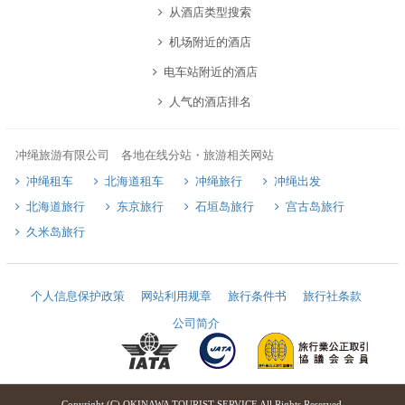
从酒店类型搜索
机场附近的酒店
电车站附近的酒店
人气的酒店排名
冲绳旅游有限公司 各地在线分站・旅游相关网站
冲绳租车
北海道租车
冲绳旅行
冲绳出发
北海道旅行
东京旅行
石垣岛旅行
宫古岛旅行
久米岛旅行
个人信息保护政策
网站利用规章
旅行条件书
旅行社条款
公司简介
Copyright (C) OKINAWA TOURIST SERVICE All Rights Reserved.