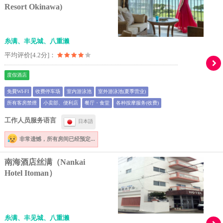
Resort Okinawa)
糸满、丰见城、八重濑
平均评价[4.2分]：
度假酒店
免費WI-FI
收费停车场
室内游泳池
室外游泳池(夏季营业)
所有客房禁煙
小卖部、便利店
餐厅・食堂
各种按摩服务(收费)
工作人员服务语言
日本語
非常遗憾，
所有房间已经预定...
南海酒店丝满（Nankai
Hotel Itoman）
糸满、丰见城、八重濑