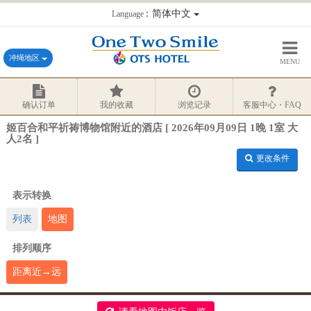
：简体中文
Language
冲绳地区
MENU
确认订单
我的收藏
浏览记录
客服中心・FAQ
姬百合和平祈祷博物馆附近的酒店 [ 2026年09月09日 1晚 1室 大
人2名 ]
更改条件
表示转换
列表
地图
排列顺序
距离近→远