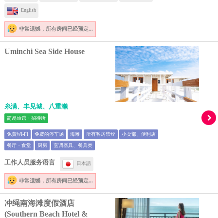
English
非常遗憾，
所有房间已经预定...
Uminchi Sea Side House
糸满、丰见城、八重濑
简易旅馆・招待所
免費WI-FI
免费的停车场
海滩
所有客房禁煙
小卖部、便利店
餐厅・食堂
厨房
烹调器具、餐具类
工作人员服务语言
日本語
非常遗憾，
所有房间已经预定...
冲绳南海滩度假酒店
(Southern Beach Hotel &