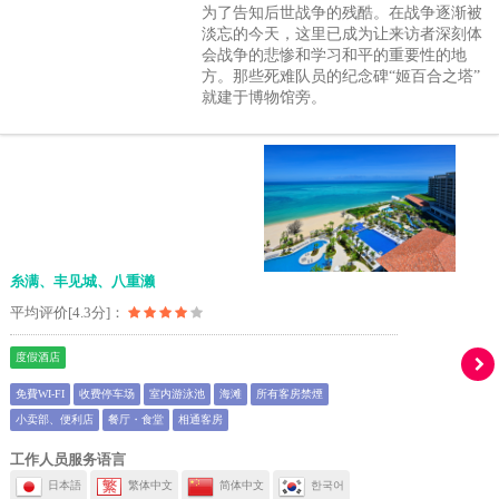
为了告知后世战争的残酷。在战争逐渐被
淡忘的今天，这里已成为让来访者深刻体
会战争的悲惨和学习和平的重要性的地
方。那些死难队员的纪念碑“姬百合之塔”
就建于博物馆旁。
糸满、丰见城、八重濑
平均评价[4.3分]：
度假酒店
免費WI-FI
收费停车场
室内游泳池
海滩
所有客房禁煙
小卖部、便利店
餐厅・食堂
相通客房
工作人员服务语言
日本語
繁体中文
简体中文
한국어