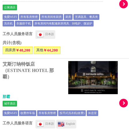
公寓酒店
免費WI-FI
所有客房禁煙
所有房间有厨房
厨房
烹调器具、餐具类
洗衣机
衣服烘干机
所有房间均有配備厨房用具、IH电炉、微波炉
工作人员服务语言
日本語
共计(含税)
四床房
￥40,200
其他
￥44,200
艾斯汀纳特饭店
（ESTINATE HOTEL 那
覇）
那霸
城市酒店
免費WI-FI
收费停车场
所有客房禁煙
投币式洗衣机(收费)
休息室
工作人员服务语言
日本語
English