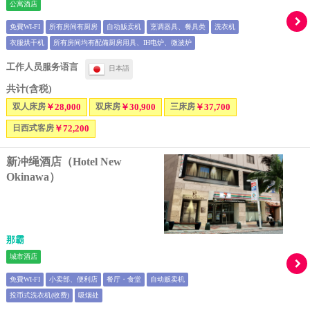
公寓酒店
免費WI-FI
所有房间有厨房
自动贩卖机
烹调器具、餐具类
洗衣机
衣服烘干机
所有房间均有配備厨房用具、IH电炉、微波炉
工作人员服务语言
日本語
共计(含税)
双人床房
￥28,000
双床房
￥30,900
三床房
￥37,700
日西式客房
￥72,200
新冲绳酒店（Hotel New
Okinawa）
那霸
城市酒店
免費WI-FI
小卖部、便利店
餐厅・食堂
自动贩卖机
投币式洗衣机(收费)
吸烟处