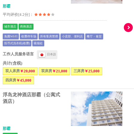
那霸
平均评价[4.2分]：
城市酒店
商務酒店
免費WI-FI
收费停车场
所有客房禁煙
小卖部、便利店
餐厅・食堂
投币式洗衣机(收费)
吸烟处
工作人员服务语言
日本語
共计(含税)
双人床房
￥20,000
双床房
￥21,000
三床房
￥25,000
四床房
￥45,000
浮岛龙神酒店那霸（公寓式
酒店）
那霸