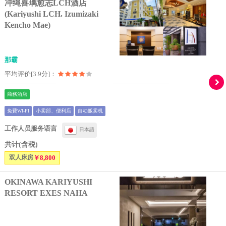
冲绳喜璃愈志LCH酒店
(Kariyushi LCH. Izumizaki
Kencho Mae)
那霸
平均评价[3.9分]：
商務酒店
免費WI-FI
小卖部、便利店
自动贩卖机
工作人员服务语言
日本語
共计(含税)
双人床房
￥8,800
OKINAWA KARIYUSHI
RESORT EXES NAHA