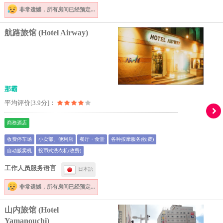
非常遗憾，
所有房间已经预定...
航路旅馆 (Hotel Airway)
那霸
平均评价[3.9分]：
商務酒店
收费停车场
小卖部、便利店
餐厅・食堂
各种按摩服务(收费)
自动贩卖机
投币式洗衣机(收费)
工作人员服务语言
日本語
非常遗憾，
所有房间已经预定...
山内旅馆 (Hotel
Yamanouchi)