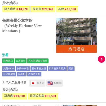
共计(含税)
双人床房
￥10,920
双床房
￥28,340
其他
￥15,580
每周海景公寓本馆
（Weekly Harbour View
Mansions ）
那霸
商務酒店
公寓酒店
其他类型住宿设施
免費WI-FI
收费停车场
所有客房禁煙
所有房间有厨房
厨房
自动贩卖机
洗衣机
衣服烘干机
工作人员服务语言
日本語
English
共计(含税)
双床房
￥10,500
日西式客房
￥10,500