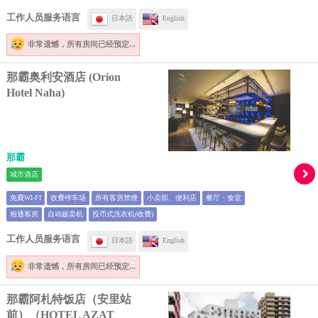
工作人员服务语言
日本語
English
非常遗憾，
所有房间已经预定...
那霸奥利安酒店 (Orion
Hotel Naha)
那霸
城市酒店
免費WI-FI
收费停车场
所有客房禁煙
小卖部、便利店
餐厅・食堂
相通客房
自动贩卖机
投币式洗衣机(收费)
工作人员服务语言
日本語
English
非常遗憾，
所有房间已经预定...
那霸阿札特饭店（安里站
前）（HOTEL AZAT