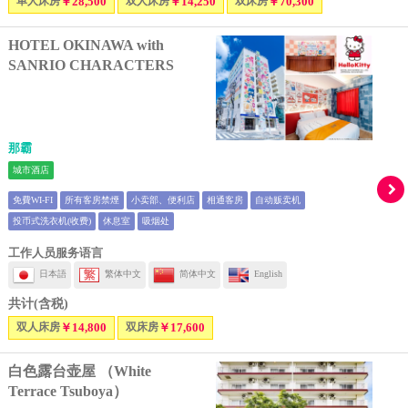
单人床房
￥28,500
双人床房
￥14,250
双床房
￥70,300
HOTEL OKINAWA with
SANRIO CHARACTERS
那霸
城市酒店
免費WI-FI
所有客房禁煙
小卖部、便利店
相通客房
自动贩卖机
投币式洗衣机(收费)
休息室
吸烟处
工作人员服务语言
日本語
繁体中文
简体中文
English
共计(含税)
双人床房
￥14,800
双床房
￥17,600
白色露台壶屋 （White
Terrace Tsuboya）