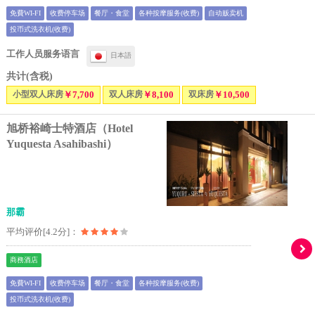
免費WI-FI
收费停车场
餐厅・食堂
各种按摩服务(收费)
自动贩卖机
投币式洗衣机(收费)
工作人员服务语言
日本語
共计(含税)
小型双人床房
￥7,700
双人床房
￥8,100
双床房
￥10,500
旭桥裕崎士特酒店（Hotel
Yuquesta Asahibashi）
那霸
平均评价[4.2分]：
商務酒店
免費WI-FI
收费停车场
餐厅・食堂
各种按摩服务(收费)
投币式洗衣机(收费)