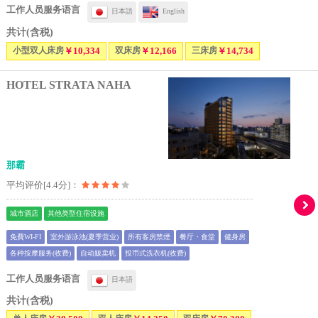
工作人员服务语言
日本語
English
共计(含税)
小型双人床房
￥10,334
双床房
￥12,166
三床房
￥14,734
HOTEL STRATA NAHA
那霸
平均评价[4.4分]：
城市酒店
其他类型住宿设施
免費WI-FI
室外游泳池(夏季营业)
所有客房禁煙
餐厅・食堂
健身房
各种按摩服务(收费)
自动贩卖机
投币式洗衣机(收费)
工作人员服务语言
日本語
共计(含税)