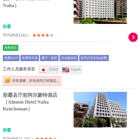
Naha）
那霸
平均评价[4分]：
商務酒店
免費WI-FI
收费停车场
餐厅・食堂
自动贩卖机
投币式洗衣机(收费)
工作人员服务语言
日本語
English
非常遗憾，
所有房间已经预定...
那霸县厅前阿尔蒙特酒店
（Almont Hotel Naha
Kenchomae）
那霸
平均评价[4.3分]：