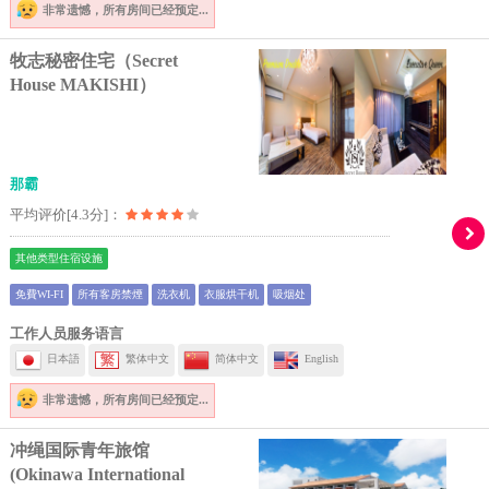
非常遗憾，
所有房间已经预定...
牧志秘密住宅（Secret
House MAKISHI）
那霸
平均评价[4.3分]：
其他类型住宿设施
免費WI-FI
所有客房禁煙
洗衣机
衣服烘干机
吸烟处
工作人员服务语言
日本語
繁体中文
简体中文
English
非常遗憾，
所有房间已经预定...
冲绳国际青年旅馆
(Okinawa International