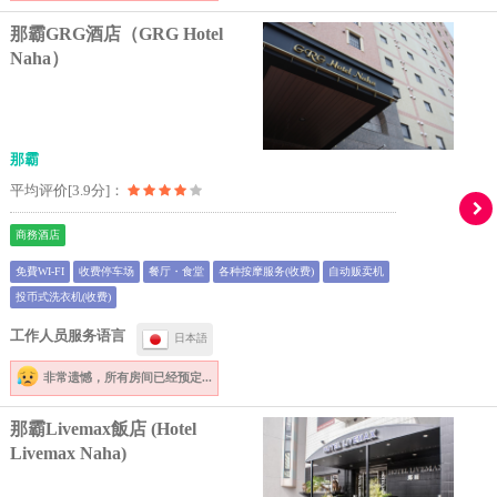
那霸GRG酒店（GRG Hotel
Naha）
那霸
平均评价[3.9分]：
商務酒店
免費WI-FI
收费停车场
餐厅・食堂
各种按摩服务(收费)
自动贩卖机
投币式洗衣机(收费)
工作人员服务语言
日本語
非常遗憾，
所有房间已经预定...
那霸Livemax飯店 (Hotel
Livemax Naha)