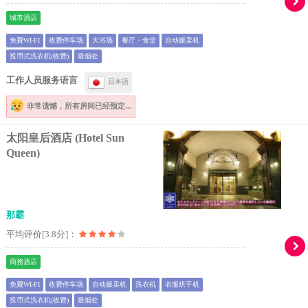
城市酒店
免費WI-FI
收费停车场
大浴场
餐厅・食堂
自动贩卖机
投币式洗衣机(收费)
吸烟处
工作人员服务语言
日本語
非常遗憾，
所有房间已经预定...
太阳皇后酒店 (Hotel Sun
Queen)
那霸
平均评价[3.8分]：
商務酒店
免費WI-FI
收费停车场
自动贩卖机
洗衣机
衣服烘干机
投币式洗衣机(收费)
吸烟处