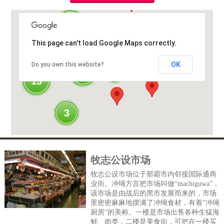
16
This page can't load Google Maps correctly.
12
OK
Do you own this website?
4
10
13
3
牧志公设市场
牧志公设市场位于那霸市内邻接国际通商
业街。冲绳方言把市场叫做“machiguwa”，
该市场是由战后的黑市发展而来的，市场
里密密麻麻地摆满了冲绳食材，有着“冲绳
厨房”的美称。一楼是市场出售各种生猛海
鲜、肉类，二楼是美食街，可把在一楼买