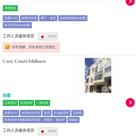
商務酒店
免費WI-FI
收费停车场
餐厅・食堂
各种按摩服务(收费)
投币式洗衣机(收费)
工作人员服务语言
日本語
非常遗憾，
所有房间已经预定...
Cozy Court Ishihara
那霸
公寓酒店
简易旅馆
一栋包租
免費WI-FI
免费的停车场
厨房
自动贩卖机
洗衣机
所有房间均有配備厨房用具、IH电炉、微波炉
吸烟处
工作人员服务语言
日本語