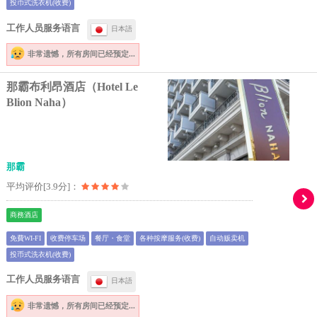
投币式洗衣机(收费)
工作人员服务语言
日本語
非常遗憾，
所有房间已经预定...
那霸布利昂酒店（Hotel Le
Blion Naha）
那霸
平均评价[3.9分]：
商務酒店
免費WI-FI
收费停车场
餐厅・食堂
各种按摩服务(收费)
自动贩卖机
投币式洗衣机(收费)
工作人员服务语言
日本語
非常遗憾，
所有房间已经预定...