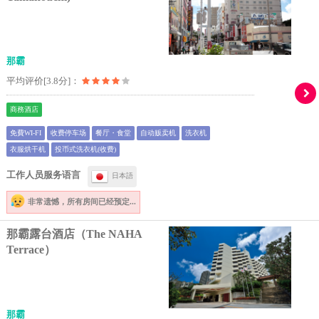
那霸
平均评价[3.8分]：
商務酒店
免費WI-FI
收费停车场
餐厅・食堂
自动贩卖机
洗衣机
衣服烘干机
投币式洗衣机(收费)
工作人员服务语言
日本語
非常遗憾，
所有房间已经预定...
那霸露台酒店（The NAHA
Terrace）
那霸