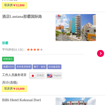
双床房
￥32,000
酒店Lantana那霸国际路
那霸
平均评价[4.1分]：
商務酒店
免費WI-FI
所有客房禁煙
餐厅・食堂
自动贩卖机
工作人员服务语言
日本語
English
共计(含税)
双床房
￥18,000
BiBi Hotel Kokusai Dori