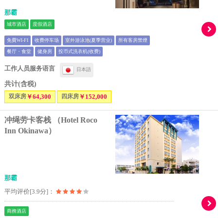
那霸
城市酒店
度假酒店
免費WI-FI
收费停车场
室外游泳池(夏季营业)
所有客房禁煙
餐厅・食堂
健身房
投币式洗衣机(收费)
工作人员服务语言
日本語
共计(含税)
双床房
￥64,300
四床房
￥152,000
冲绳劳卡客栈 （Hotel Roco
Inn Okinawa）
那霸
平均评价[3.9分]：
商務酒店