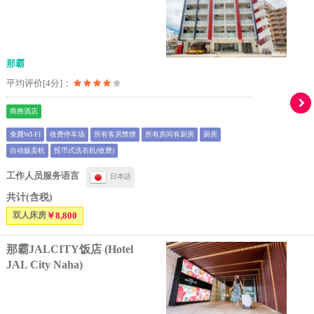
那霸
平均评价[4分]：
商務酒店
免費WI-FI
收费停车场
所有客房禁煙
所有房间有厨房
厨房
自动贩卖机
投币式洗衣机(收费)
工作人员服务语言
日本語
共计(含税)
双人床房
￥8,800
那霸JALCITY饭店 (Hotel
JAL City Naha)