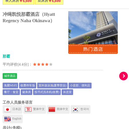
单人床房
￥6,600
双床房
￥6,600
冲绳凯悦那霸酒店（Hyatt
Regency Naha Okinawa）
那霸
平均评价[4.4分]：
城市酒店
免費WI-FI
收费停车场
室外游泳池(夏季营业)
小卖部、便利店
餐厅・食堂
健身房
投币式洗衣机(收费)
休息室
工作人员服务语言
日本語
繁体中文
简体中文
한국어
English
共计(含税)