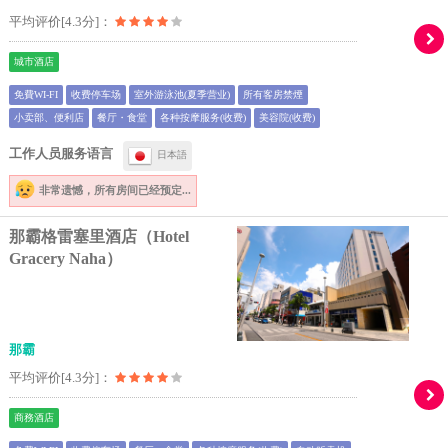
平均评价[4.3分]：
城市酒店
免費WI-FI
收费停车场
室外游泳池(夏季营业)
所有客房禁煙
小卖部、便利店
餐厅・食堂
各种按摩服务(收费)
美容院(收费)
工作人员服务语言
日本語
非常遗憾，
所有房间已经预定...
那霸格雷塞里酒店（Hotel
Gracery Naha）
那霸
平均评价[4.3分]：
商務酒店