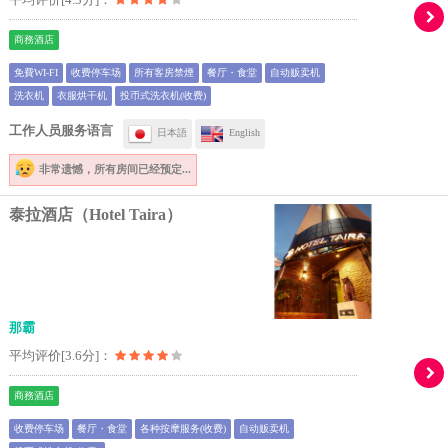
商務酒店
免費WI-FI
收费停车场
所有客房禁煙
餐厅・食堂
自动贩卖机
洗衣机
衣服烘干机
投币式洗衣机(收费)
工作人员服务语言
日本語
English
非常遗憾，
所有房间已经预定...
泰拉酒店（Hotel Taira）
那霸
平均评价[3.6分]：
商務酒店
收费停车场
餐厅・食堂
各种按摩服务(收费)
自动贩卖机