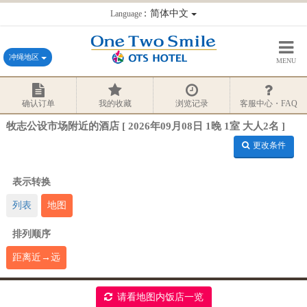
：简体中文
Language
冲绳地区
MENU
确认订单
我的收藏
浏览记录
客服中心・FAQ
牧志公设市场附近的酒店 [ 2026年09月08日 1晚 1室 大人2名 ]
更改条件
表示转换
列表
地图
排列顺序
距离近→远
请看地图内饭店一览