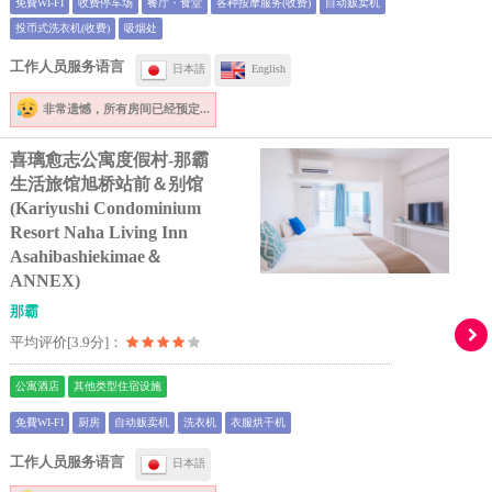
免費WI-FI
收费停车场
餐厅・食堂
各种按摩服务(收费)
自动贩卖机
投币式洗衣机(收费)
吸烟处
工作人员服务语言
日本語
English
非常遗憾，
所有房间已经预定...
喜璃愈志公寓度假村-那霸
生活旅馆旭桥站前＆别馆
(Kariyushi Condominium
Resort Naha Living Inn
Asahibashiekimae＆
ANNEX)
那霸
平均评价[3.9分]：
公寓酒店
其他类型住宿设施
免費WI-FI
厨房
自动贩卖机
洗衣机
衣服烘干机
工作人员服务语言
日本語