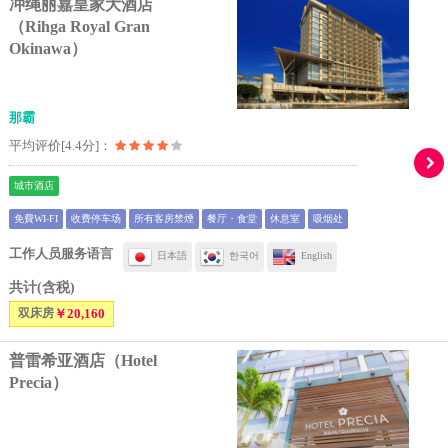
冲绳丽嘉皇家大酒店
（Rihga Royal Gran
Okinawa）
那霸
平均评价[4.4分]：
城市酒店
免費WI-FI
收费停车场
所有客房禁煙
餐厅・食堂
休息室
吸烟处
工作人员服务语言
日本語
한국어
English
共计(含税)
双床房
￥20,160
普雷希亚酒店（Hotel
Precia）