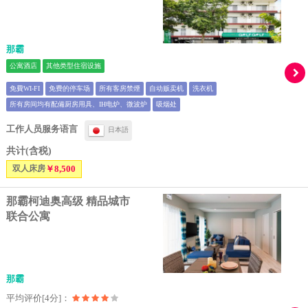
那霸
公寓酒店
其他类型住宿设施
免費WI-FI
免费的停车场
所有客房禁煙
自动贩卖机
洗衣机
所有房间均有配備厨房用具、IH电炉、微波炉
吸烟处
工作人员服务语言
日本語
共计(含税)
双人床房
￥8,500
那霸柯迪奥高级 精品城市
联合公寓
那霸
平均评价[4分]：