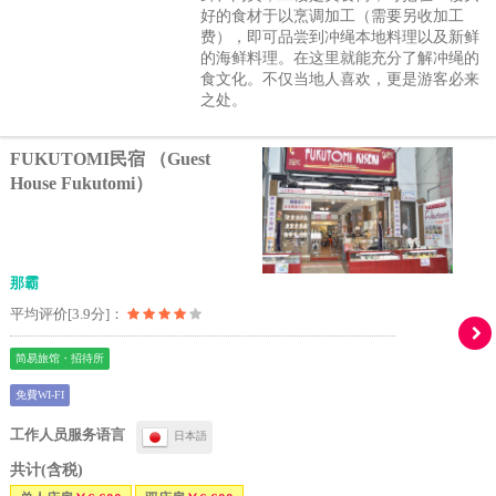
好的食材于以烹调加工（需要另收加工
费），即可品尝到冲绳本地料理以及新鲜
的海鲜料理。在这里就能充分了解冲绳的
食文化。不仅当地人喜欢，更是游客必来
之处。
FUKUTOMI民宿 （Guest
House Fukutomi）
那霸
平均评价[3.9分]：
简易旅馆・招待所
免費WI-FI
工作人员服务语言
日本語
共计(含税)