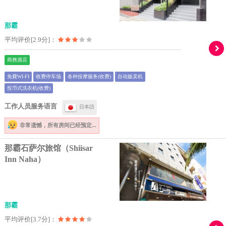
那霸
平均评价[2.9分]：
商務酒店
免費WI-FI
收费停车场
各种按摩服务(收费)
自动贩卖机
投币式洗衣机(收费)
工作人员服务语言
日本語
非常遗憾，
所有房间已经预定...
那霸石萨尔旅馆（Shiisar
Inn Naha）
那霸
平均评价[3.7分]：