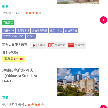
那霸
平均评价[4分]：
商務酒店
免費WI-FI
收费停车场
所有客房禁煙
餐厅・食堂
自动贩卖机
投币式洗衣机(收费)
吸烟处
工作人员服务语言
日本語
繁体中文
简体中文
共计(含税)
双床房
￥7,800
冲绳阳光广场酒店
（Okinawa Sunplaza
Hotel）
那霸
平均评价[3.6分]：