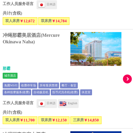
工作人员服务语言
日本語
共计(含税)
双人床房
￥12,672
双床房
￥14,784
冲绳那霸美居酒店(Mercure
Okinawa Naha)
那霸
城市酒店
免費WI-FI
收费停车场
所有客房禁煙
餐厅・食堂
各种按摩服务(收费)
自动贩卖机
投币式洗衣机(收费)
休息室
工作人员服务语言
日本語
English
共计(含税)
双人床房
￥11,700
双床房
￥12,150
三床房
￥14,850