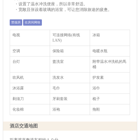
・设置了温水冲洗便座，所以非常舒适。
・宽敞且张设着玻璃的浴室，可让您消除旅途的疲惫。
禁烟房
在房间网络
电视
可连接网络(有线
冰箱
LAN)
空调
保险箱
电暖水瓶
台灯
盥洗室
附带温水冲洗机的馬
桶
吹风机
洗发水
护发素
沐浴露
毛巾
浴巾
剃须刀
牙刷套装
梳子
化妆棉
浴袍
拖鞋
酒店交通地图
距离渡嘉敷港车程约１０分