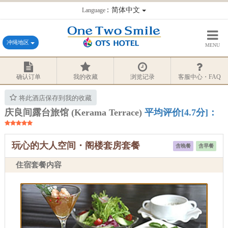
：简体中文
Language
冲绳地区
MENU
确认订单
我的收藏
浏览记录
客服中心・FAQ
将此酒店保存到我的收藏
庆良间露台旅馆 (Kerama Terrace)
平均评价[4.7分]：
玩心的大人空间・阁楼套房套餐
含晚餐
含早餐
住宿套餐内容