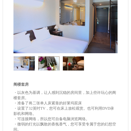
阁楼套房
・以灰色为基调，让人感到沉稳的房间里，加上些许玩心的阁
楼套房。
・准备了将二张单人床紧靠的好莱坞双床
・设置了32英吋TV，您可在床上放松观赏。也可利用DVD录
影机和网络。
・可连接网络，所以您可自备电脑浏览网络。
・微弱的灯光以飘散的香氛香气，您可享受专属于您的幻想空
间。