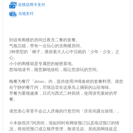
在线信用卡支付
当地支付
到设有阁楼的房间过夜含二餐的套餐。
气氛沉稳，带有一点玩心的含阁楼房间。
2种类型的「梯子」搔抓着大人心中沉眠的「少年・少女」之
心。
小小的阁楼就是专属您的秘密基地。
悠哉地读书，随意躺地放松，能让您游玩的空间。
晚餐为餐厅「abisso」内，提供使用冲绳食材的套餐料理。请您
在宁静的餐厅内，尽情品尝在这座岛上捕获的山珍海味。
早餐为重视健康，日式与西式二种风情，使用讲究素材的早
餐。
请您衷心享受不会让人厌倦的疗愈空间「庆良间露台旅馆」。
※本旅馆共7间房间，假如同时有网络预订以及电话预订的情
况，将按照预订成立顺序受理，敬请见谅。系统因网络延迟