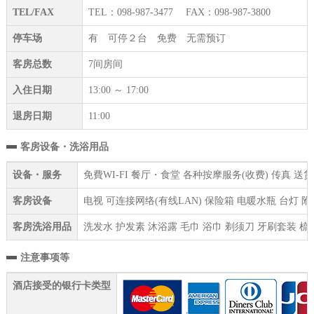
TEL/FAX
TEL：098-987-3477 FAX：098-987-3800
停车场
有 可停２台 免费 无需预订
客房总数
7间房间
入住日期
13:00 ～ 17:00
退房日期
11:00
客房设备・洗浴用品
设备・服务
免費WI-FI 餐厅・食堂 各种按摩服务(收费) 传真 
客房设备
电视 可连接网络(有线LAN) 保险箱 电暖水瓶 台灯
客房洗浴用品
洗发水 护发素 沐浴露 毛巾 浴巾 剃须刀 牙刷套装 梳
注意事项等
酒店接受的银行卡类型