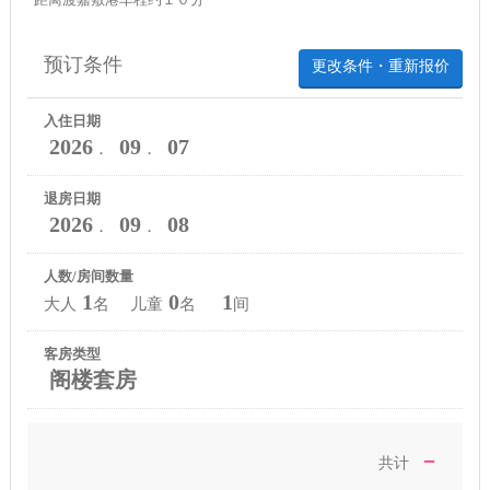
预订条件
更改条件・重新报价
入住日期
2026
09
07
．
．
退房日期
2026
09
08
．
．
人数/房间数量
1
0
1
大人
名 儿童
名
间
客房类型
阁楼套房
－
共计