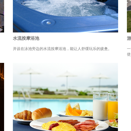
水流按摩浴池
并设在泳池旁边的水流按摩浴池，能让人舒缓玩乐的疲惫。
一
使