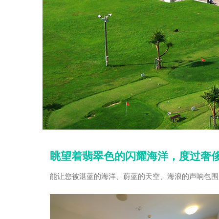
眺望着翡翠色的闪耀海洋，度过奢
能让您被湛蓝的海洋、蔚蓝的天空、海浪的声响包围