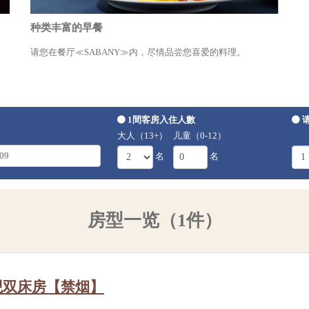
种类丰富的早餐
请您在餐厅≪SABANY≫内，尽情品尝您喜爱的料理。
1間客房入住人數
大人（13+）
儿童（0-12）
名
名
房型一览（1件）
观双床房【禁烟】