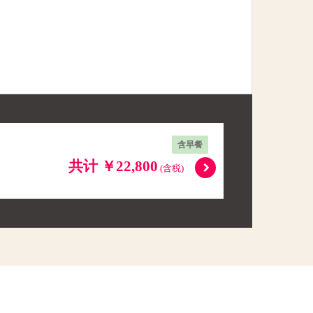
含早餐
共计 ￥22,800
(含税)