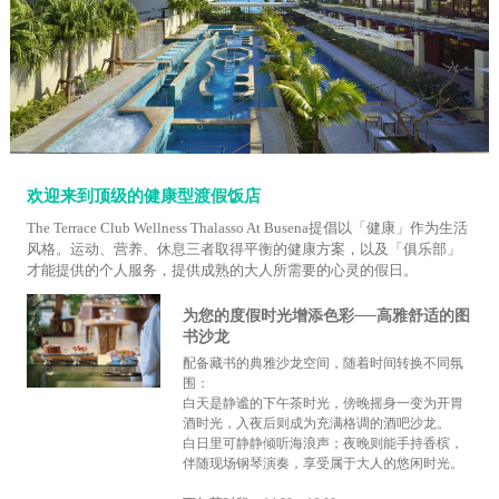
欢迎来到顶级的健康型渡假饭店
The Terrace Club Wellness Thalasso At Busena提倡以「健康」作为生活
风格。运动、营养、休息三者取得平衡的健康方案，以及「俱乐部」
才能提供的个人服务，提供成熟的大人所需要的心灵的假日。
为您的度假时光增添色彩──高雅舒适的图
书沙龙
配备藏书的典雅沙龙空间，随着时间转换不同氛
围：
白天是静谧的下午茶时光，傍晚摇身一变为开胃
酒时光，入夜后则成为充满格调的酒吧沙龙。
白日里可静静倾听海浪声；夜晚则能手持香槟，
伴随现场钢琴演奏，享受属于大人的悠闲时光。