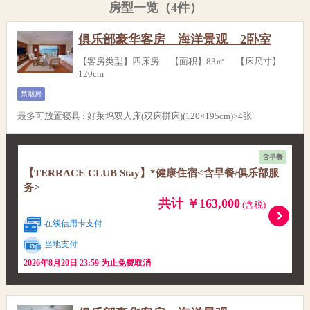
房型一览（4件）
俱乐部豪华客房 海洋景观 2卧室
【客房类型】四床房 【面积】83㎡ 【床尺寸】
120cm
禁烟房
最多可放置寝具
:
好莱坞双人床(双床拼床)(120×195cm)×4张
含早餐
【TERRACE CLUB Stay】*健康住宿<含早餐/俱乐部服
务>
共计 ￥163,000
(含税)
在线信用卡支付
当地支付
2026年8月20日 23:59 为止免费取消