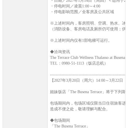
・日期／2027年1月14日（周四）＜适用于2
・停电时间／凌晨1:00～4:00
・停电影响范围／全客房及公共区域
※上述时间内，客房照明、空调、热水、冰箱
（消防设备、客房电话及厕所仍可使用；供
※上述时间内仅有1部电梯可运行。
◆洽询资讯
The Terrace Club Wellness Thalasso at Busena
TEL：0980-51-1113（饭店总机）
------------------------------------------------------
【2027年3月20日（周六）14:00～3月22日（周
姐妹饭店「The Busena Terrace」将于
包场期间内，包场区域仅限当日住宿旅客进
造成不便之处，敬请理解与配合。
◆包场期间
「The Busena Terrace」