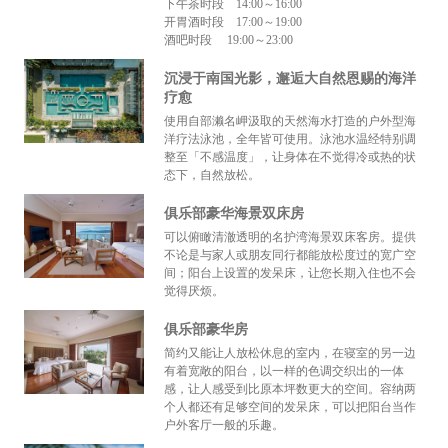
下午茶时段 14:00～16:00
开胃酒时段 17:00～19:00
酒吧时段 19:00～23:00
沉浸于南国光影，邂逅大自然恩赐的海洋
疗愈
使用自部濑名岬汲取的天然海水打造的户外型海
洋疗法泳池，全年皆可使用。泳池水温经特别调
整至「不感温度」，让身体在不觉得冷或热的状
态下，自然放松。
俱乐部豪华海景双床房
可以俯瞰清澈透明的名护湾海景双床客房。提供
不论是与家人或朋友同行都能放松度过的宽广空
间；阳台上设置的发呆床，让您长期入住也不会
觉得厌烦。
俱乐部豪华房
简约又能让人放松休息的室内，在寝室的另一边
有着宽敞的阳台，以一样的色调交织出的一体
感，让人感受到比原本坪数更大的空间。容纳两
个人都还有足够空间的发呆床，可以把阳台当作
户外客厅一般的乐趣。