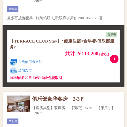
120cm
禁烟房
最多可放置寝具
:
好莱坞双人床(双床拼床)(120×195cm)×2张
含早餐
【TERRACE CLUB Stay】*健康住宿<含早餐/俱乐部服
务>
共计 ￥113,200
(含税)
在线信用卡支付
当地支付
2026年8月20日 23:59 为止免费取消
俱乐部豪华客房 2-3Ｆ
【客房类型】双床房 【面积】54㎡ 【床尺寸】
120cm
禁烟房