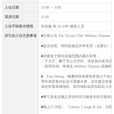
入住日期
14:00 ～ 0:00
退房日期
11:00
入住手续基本情报
本设施 有 24 小时 服务人员
其它的入住注意事项
■仅限入住 The Terrace Club Wellness Thalasso
■饭店全馆、馆内设施及所有客房（含露台）
■请避免于馆内设施范围内露出刺青。
・于大厅、餐厅等公共空间，请穿着外套等适
・使用泳池、海滩及 Wellness Thalasso 设
■「Fine Dining」晚餐时段请避免穿着过于休
男性请穿着衬衫及可遮膝长裤，女性建议穿着
请勿穿着海滩拖鞋、室内拖鞋或类似鞋款入店
■餐厅及各设施之营业时间与服务内容可能有
■晚上21:00后，「Library Lounge & Bar