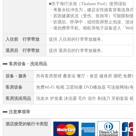
■关于海疗泳池（Thalasso Pool）使用须知
・考量水柱冲击力，建议女性旅客穿着连身式
・若因健康状况（受伤、疾病等）可能限制使
・饮酒后、怀孕中，或经医师禁止泡澡、游泳
・请勿携带手机、相机等电子设备进入「Wellness 
入住前 行李寄放
提供 入住前的行李寄放服务。
退房后 行李寄放
提供 退房后的行李寄放服务。
客房设备・洗浴用品
设备・服务
所有客房禁煙 桑拿浴 餐厅・食堂 健身房 酒吧 免費WI
客房设备
免费Wi-Fi 电视 卫星转播 DVD播放器 可连接网络(
客房洗浴用品
洗发水 护发素 沐浴露 毛巾 浴巾 剃须刀 牙刷套装 梳
注意事项等
酒店接受的银行卡类型