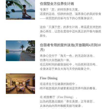
住宿型全方位养生计画
专属于「您」的特别养生方案。
适度的运动、恬静的休憩、滋养身心的美好饮食
——依照您的目标与当下的心情量身设计。
这份「只属于您」的养生计画，将温柔支持您的
身心再生，让您在度假中迈向真正的平衡与焕然
新生。
住宿者专用的室外泳池(开放期间4月到10
月)
将身心交付于「海天一色」的无边际泳池，
仿佛与大自然融为一体。
在忘却时间的极致放松中，与自然和谐共鸣，
全身沐浴于来自大海与天空的能量之中。
Fine Dining
在追求全方位健康的旅程中，
绝不能忽视的关键要素就是营养均衡的餐食。
在 精致餐厅（Fine Dining），
以岛屿恩惠点缀的「养生美馔」正等著您，
从体内由内而外唤醒美丽与健康，