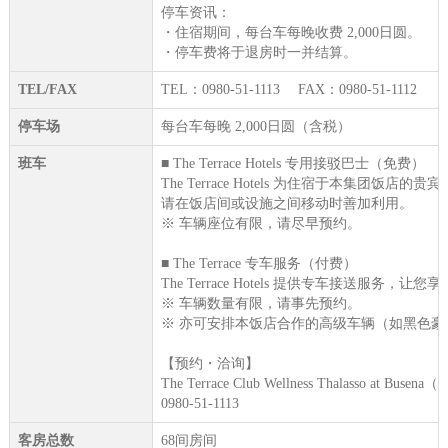
停车资讯：
・住宿期间，每台车每晚收费 2,000日圆。
・停车费将于退房时一并结算。
TEL/FAX
TEL：0980-51-1113 FAX：0980-51-1112
停车场
每台车每晚 2,000日圆（含税）
班车
■ The Terrace Hotels 专用接驳巴士（免费）
The Terrace Hotels 为住宿于本集
请在饭店间或设施之间移动时善加利用。
※ 车辆座位有限，请尽早预约。
■ The Terrace 专车服务（付费）
The Terrace Hotels 提供专车接
※ 车辆数量有限，请事先预约。
※ 亦可安排本饭店合作的高级车辆（如黑色
【预约・洽询】
The Terrace Club Wellness Thalasso at Busen
0980-51-1113
客房总数
68间房间