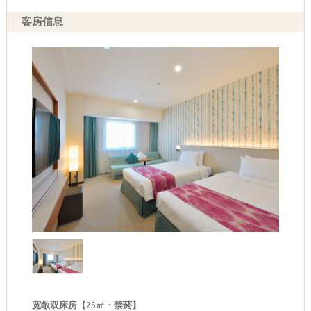
客房信息
宽敞双床房【25㎡・禁菸】