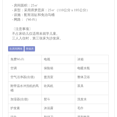
- 房间面积：25㎡
- 床型：采用席梦思床：25㎡（110公分 x 195公分）
- 设施：配有浴缸和免治马桶
- 网路：（Wi-Fi）
〔注意事项〕
不占床幼儿仅适用未就学儿童。
三人入住时，第三张床为沙发床。
在房间网络
禁烟房
免费Wi-Fi
电视
冰箱
空调
保险箱
电暖水瓶
空气洁净器(出借)
盥洗室
整体卫浴
附带温水冲洗机的馬
吹风机
茶具
桶
加湿器(出借)
熨斗
洗发水
护发素
沐浴露
毛巾