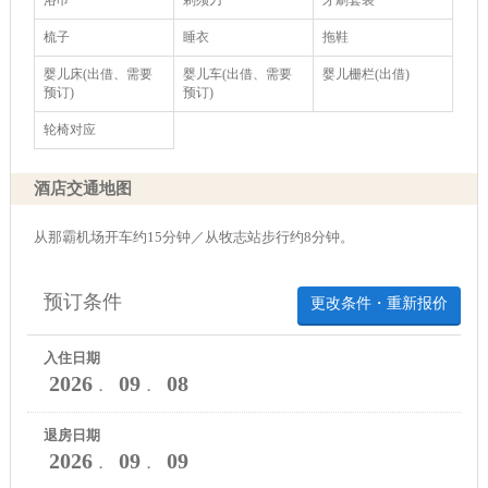
浴巾
剃须刀
牙刷套装
梳子
睡衣
拖鞋
婴儿床(出借、需要
婴儿车(出借、需要
婴儿栅栏(出借)
预订)
预订)
轮椅对应
酒店交通地图
从那霸机场开车约15分钟／从牧志站步行约8分钟。
预订条件
更改条件・重新报价
入住日期
2026
09
08
．
．
退房日期
2026
09
09
．
．