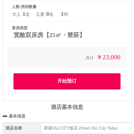
人数/房间数量
1
0
1
大人
名 儿童
名
间
客房类型
宽敞双床房【25㎡・禁菸】
￥23,000
共计
酒店基本信息
基本信息
酒店名称
那霸JALCITY饭店 (Hotel JAL City Naha)