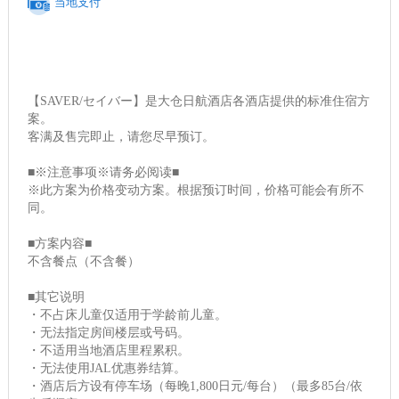
当地支付
【SAVER/セイバー】是大仓日航酒店各酒店提供的标准住宿方
案。
客满及售完即止，请您尽早预订。
■※注意事项※请务必阅读■
※此方案为价格变动方案。根据预订时间，价格可能会有所不
同。
■方案内容■
不含餐点（不含餐）
■其它说明
・不占床儿童仅适用于学龄前儿童。
・无法指定房间楼层或号码。
・不适用当地酒店里程累积。
・无法使用JAL优惠券结算。
・酒店后方设有停车场（每晚1,800日元/每台）（最多85台/依