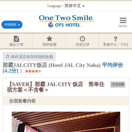
：简体中文
Language
冲绳地区
MENU
确认订单
我的收藏
浏览记录
客服中心・FAQ
将此酒店保存到我的收藏
那霸JALCITY饭店 (Hotel JAL City Naha)
平均评价
[4.2分]：
【SAVER】那霸 JAL CITY 饭店 简单住
不含用餐
宿方案＜不含餐＞
住宿套餐内容