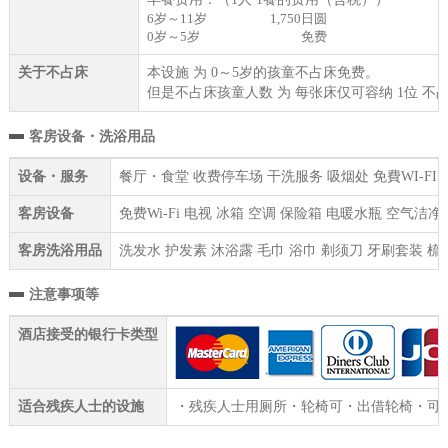
6岁～11岁
1,750日圆
0岁～5岁
免费
关于不占床
本设施 为 0～5岁的孩童不占床免费。
但是不占床孩童人数 为 每张床仅可容纳 1位 不
客房设备・洗浴用品
设备・服务
餐厅・食堂 收费停车场 干洗服务 吸烟处 免費WI-F
客房设备
免费Wi-Fi 电视 冰箱 空调 保险箱 电暖水瓶 空气
客房洗浴用品
洗发水 护发素 沐浴露 毛巾 浴巾 剃须刀 牙刷套装 梳
注意事项等
酒店接受的银行卡类型
适合残疾人士的设施
・残疾人士用厕所・轮椅可・出借轮椅・可针