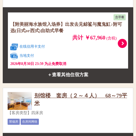
含早餐
【附美丽海水族馆入场券】出发去见鲸鲨与魔鬼魟♪附可
选(日式or西式)自助式早餐
共计 ￥67,960
(含税)
在线信用卡支付
当地支付
2026年8月30日 23:59 为止免费取消
＋查看其他住宿方案
别馆楼 套房（２～４人） 68～79平
米
【客房类型】四床房
禁烟房
在房间网络