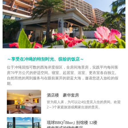
～享受在冲绳的特别时光、缤纷的饭店～
位于冲绳屈指可数的西海岸度假区，全房间海景房，实践平均每间客
房70平方公尺的舒适空间。寝室、起居室、浴室、更衣室各自独立。
自然而然的周到服务与在眼前展开的碧蓝大海，邀请您进入放松的假
期。
酒店楼 豪华套房
皆为双人床，为可以让4位贵宾入住的房间。欢迎
2～3个家庭旅游或阖家出游的贵宾。
琉球BBQ｢Blue｣ 别馆楼 12楼