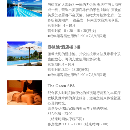
与碧蓝的大海融为一体的无边泳池.天空与大海连
成一线，营造出美丽而雄伟的景色.时刻在变化的
美景怎么看都不会厌倦。俯瞰大海畅游之后,一边
聆听着海潮声,一边品尝一杯南国饮品悠闲享受。
营业时间: 4～10月
营业时间 : 8：30～18：30(日没)
■成年顾客能使用到21:00※7,8,9月限定
游泳池/酒店楼 2楼
俯瞰大海的游泳池。并设的按摩浴缸及带着小孩
也能放心、可供儿童使用的游泳池。
营业期间/4～10月
营业时间/8:30～18:30(日落)
■成年顾客能使用到21:00※7,8,9月限定
The Green SPA
配合客人时时刻刻变化的状况进行调整的丰富疗
程以及推拿师的真诚服务，邀请您前来体验福至
心灵的时光。
请享受仿佛回家般的美丽与疗愈的空间。
SPA/9:30～23:00
（结束时间依疗程不同）
客房按摩/13:00～17:00（结束时间17:00）