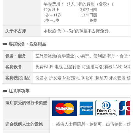
早餐费用：（1人 1餐的费用（含税））
12岁以上
3,025日圆
6岁～11岁
1,375日圆
0岁～5岁
免费
关于不占床
本设施 为 0～5岁的孩童不占床免费。
客房设备・洗浴用品
设备・服务
室外游泳池(夏季营业) 小卖部、便利店 餐厅・食堂 健
客房设备
免费Wi-Fi 电视 卫星转播 可连接网络(有线LAN) 
客房洗浴用品
洗发水 护发素 沐浴露 毛巾 浴巾 剃须刀 牙刷套装 梳
注意事项等
酒店接受的银行卡类型
适合残疾人士的设施
・残疾人士用厕所・轮椅可・出借轮椅・残疾