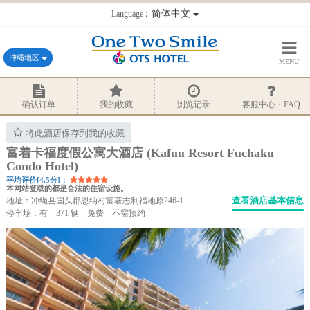
：简体中文
Language
冲绳地区
MENU
确认订单
我的收藏
浏览记录
客服中心・FAQ
将此酒店保存到我的收藏
富着卡福度假公寓大酒店 (Kafuu Resort Fuchaku
Condo Hotel)
平均评价[4.5分]：
本网站登载的都是合法的住宿设施。
查看酒店基本信息
地址：冲绳县国头郡恩纳村富著志利福地原246-1
停车场：有 371 辆 免费 不需预约