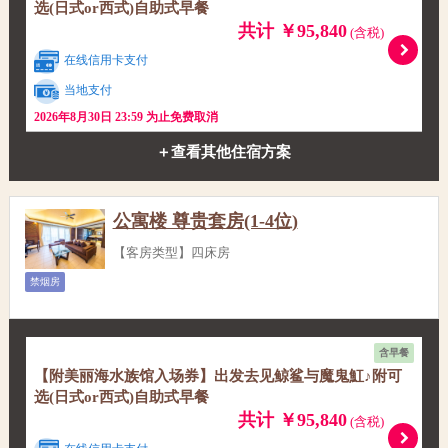
选(日式or西式)自助式早餐
共计 ￥95,840
(含税)
在线信用卡支付
当地支付
2026年8月30日 23:59 为止免费取消
＋查看其他住宿方案
公寓楼 尊贵套房(1-4位)
【客房类型】四床房
禁烟房
含早餐
【附美丽海水族馆入场券】出发去见鲸鲨与魔鬼魟♪附可
选(日式or西式)自助式早餐
共计 ￥95,840
(含税)