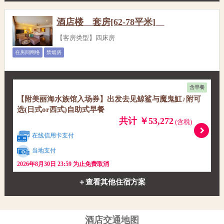
酒店楼 套房[62-78平米]
【客房类型】四床房
在房间网络
禁烟房
含早餐
【附美丽海水族馆入场券】出发去见鲸鲨与魔鬼魟♪附可
选(日式or西式)自助式早餐
共计 ￥53,272
(含税)
在线信用卡支付
当地支付
2026年8月30日 23:59 为止免费取消
＋查看其他住宿方案
酒店交通地图