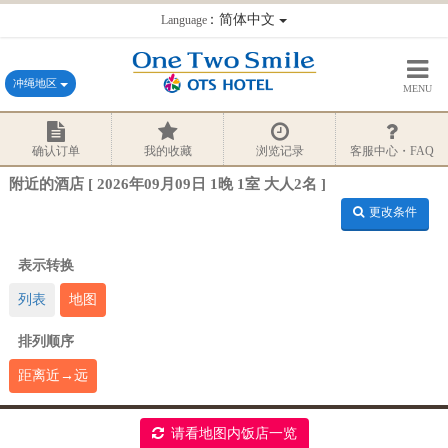
：简体中文
Language
冲绳地区
MENU
确认订单
我的收藏
浏览记录
客服中心・FAQ
附近的酒店 [ 2026年09月09日 1晚 1室 大人2名 ]
更改条件
表示转换
列表
地图
排列顺序
距离近→远
请看地图内饭店一览