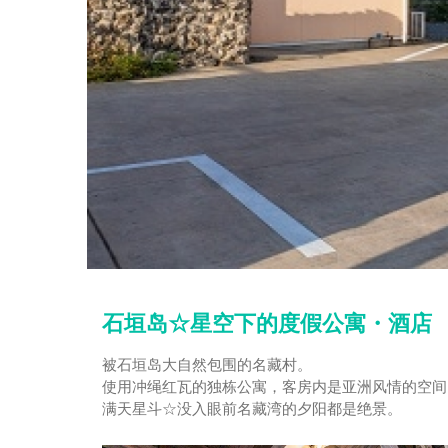
石垣岛☆星空下的度假公寓・酒店
被石垣岛大自然包围的名藏村。
使用冲绳红瓦的独栋公寓，客房内是亚洲风情的空间
满天星斗☆没入眼前名藏湾的夕阳都是绝景。