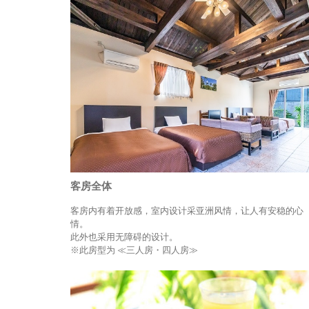
客房全体
客房内有着开放感，室内设计采亚洲风情，让人有安稳的心
情。
此外也采用无障碍的设计。
※此房型为 ≪三人房・四人房≫