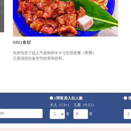
BBQ食材
也有包含了超人气食材的ＢＢＱ住宿套餐（附费）
只要请您自备空空的胃和饮料。
1間客房入住人數
大人（13+）
儿童（0-12）
名
名