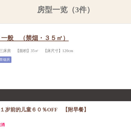
房型一览（3件）
：一般 （禁烟・３５㎡）
三床房 【面积】35㎡ 【床尺寸】120cm
禁烟房
１岁前的儿童６０％OFF 【附早餐】
取消