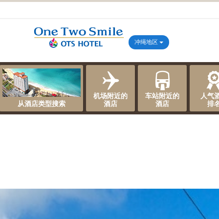
冲绳地区
机场附近的
车站附近的
人气
从酒店类型搜索
酒店
酒店
排
）