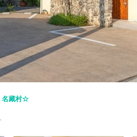
 名藏村☆
。