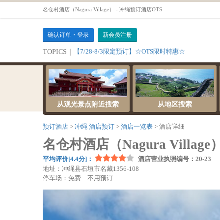
名仓村酒店（Nagura Village） - 冲绳预订酒店OTS
确认订单・登录
新会员注册
【7/28-8/3限定预订】☆OTS限时特惠☆
TOPICS｜
从观光景点附近搜索
从地区搜索
预订酒店
冲绳 酒店预订
酒店一览表
酒店详细
名仓村酒店（Nagura Village
平均评价[4.4分]：
酒店营业执照编号：20-23
地址：冲绳县石垣市名藏1356-108
停车场：免费 不用预订