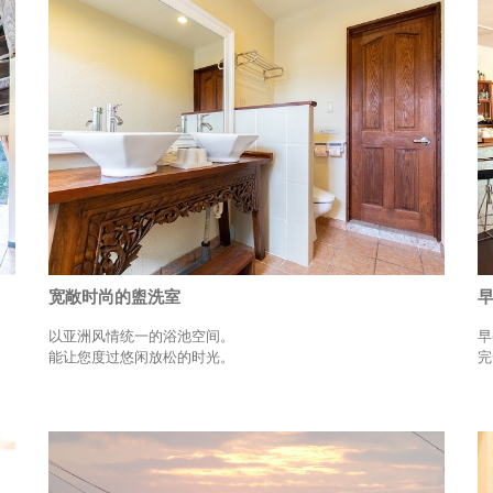
宽敞时尚的盥洗室
以亚洲风情统一的浴池空间。
早
能让您度过悠闲放松的时光。
完