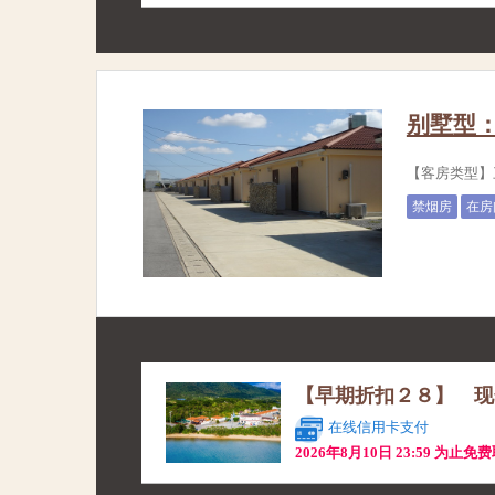
别墅型
【客房类型】
禁烟房
在房
【早期折扣２８】 现
在线信用卡支付
2026年8月10日 23:59 为止免