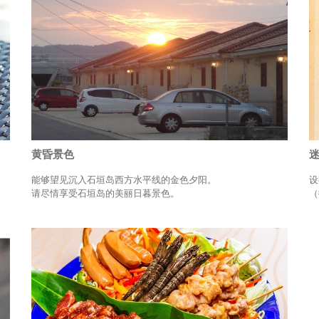
黄昏景色
能够望见沉入石垣岛西方水平线的金色夕阳。
设
请尽情享受石垣岛的美丽日暮景色。
（