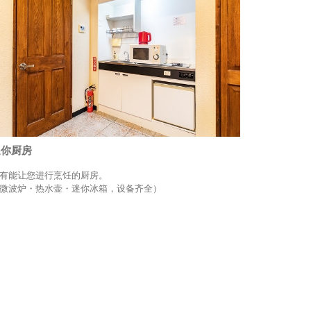
迷你厨房
有能让您进行烹饪的厨房。
微波炉・热水壶・迷你冰箱，设备齐全）