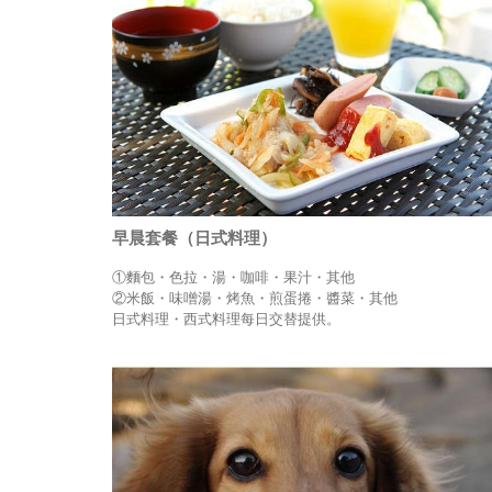
早晨套餐（日式料理）
①麵包・色拉・湯・咖啡・果汁・其他
②米飯・味噌湯・烤魚・煎蛋捲・醬菜・其他
日式料理・西式料理每日交替提供。