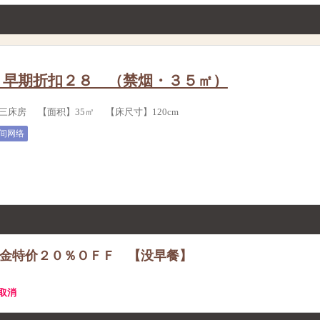
：早期折扣２８ （禁烟・３５㎡）
三床房 【面积】35㎡ 【床尺寸】120cm
间网络
金特价２０％ＯＦＦ 【没早餐】
费取消