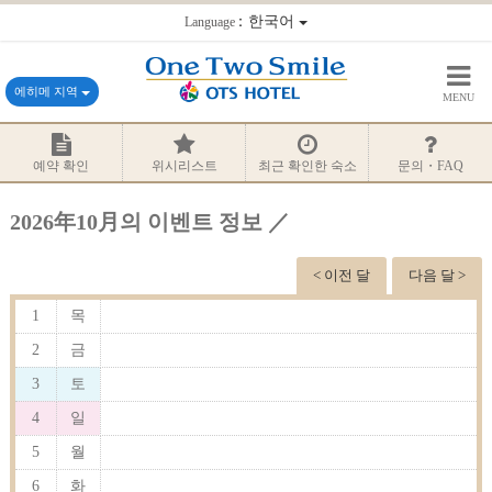
：한국어
Language
에히메 지역
MENU
예약 확인
위시리스트
최근 확인한 숙소
문의・FAQ
2026年10月의 이벤트 정보 ／
< 이전 달
다음 달 >
1
목
2
금
3
토
4
일
5
월
6
화