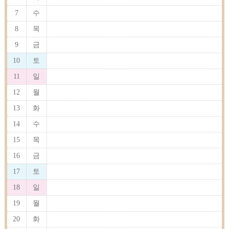
7
수
8
목
9
금
10
토
11
일
12
월
13
화
14
수
15
목
16
금
17
토
18
일
19
월
20
화