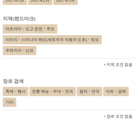
2027年1月
2027年2月
2027年3月
지역(랜드마크)
마츠야마・도고 온천・주요
이마지・시마나미 해도(세토우치 자동차 도로)・토요
우와지마・난요
× 지역 조건 없음
장르 검색
축제・행사
전통 예능・무대・연극
음악・연극
아트・공예
기타
× 장르 조건 없음