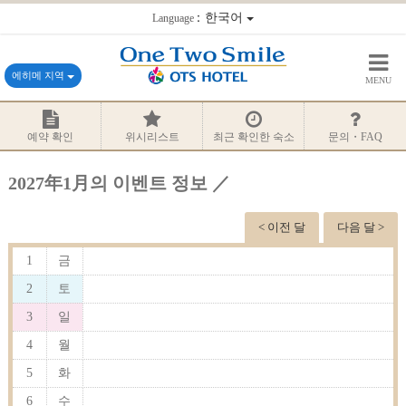
：한국어
Language
에히메 지역
MENU
예약 확인
위시리스트
최근 확인한 숙소
문의・FAQ
2027年1月의 이벤트 정보 ／
< 이전 달
다음 달 >
1
금
2
토
3
일
4
월
5
화
6
수