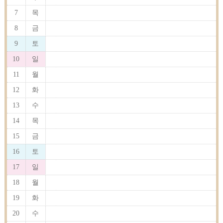
7
목
8
금
9
토
10
일
11
월
12
화
13
수
14
목
15
금
16
토
17
일
18
월
19
화
20
수