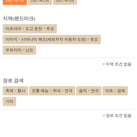
2027年1月
2027年2月
2027年3月
지역(랜드마크)
마츠야마・도고 온천・주요
이마지・시마나미 해도(세토우치 자동차 도로)・토요
우와지마・난요
× 지역 조건 없음
장르 검색
축제・행사
전통 예능・무대・연극
음악・연극
아트・공예
기타
× 장르 조건 없음