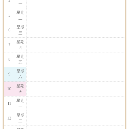
4
一
星期
5
二
星期
6
三
星期
7
四
星期
8
五
星期
9
六
星期
10
天
星期
11
一
星期
12
二