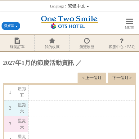
：繁體中文
Language
愛媛區
MENU
確認訂單
我的收藏
瀏覽履歷
客服中心・FAQ
2027年1月的節慶活動資訊 ／
< 上一個月
下一個月 >
星期
1
五
星期
2
六
星期
3
天
星期