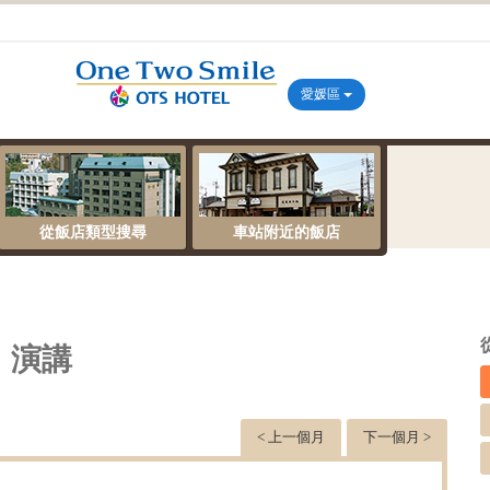
愛媛區
從飯店類型搜尋
車站附近的飯店
・演講
< 上一個月
下一個月 >