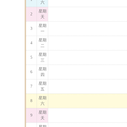
六
星期
2
天
星期
3
一
星期
4
二
星期
5
三
星期
6
四
星期
7
五
星期
8
六
星期
9
天
星期