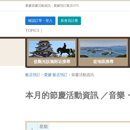
愛媛節慶活動資訊 - 愛媛預訂飯店OTS
確認訂單・登入
新會員註冊
TOPICS｜
伺服器維護公告
從觀光設施附近搜尋
從地區搜尋
飯店預訂
愛媛 飯店預訂
節慶活動資訊
本月的節慶活動資訊 ／音樂
星期
1