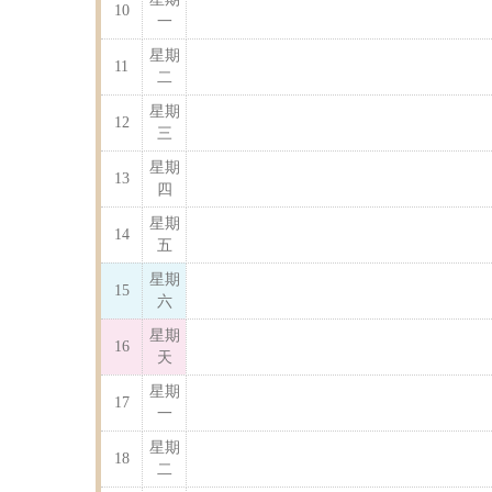
10
一
星期
11
二
星期
12
三
星期
13
四
星期
14
五
星期
15
六
星期
16
天
星期
17
一
星期
18
二