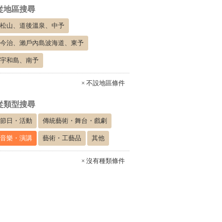
從地區搜尋
松山、道後溫泉、中予
今治、瀨戶內島波海道、東予
宇和島、南予
× 不設地區條件
從類型搜尋
節日・活動
傳統藝術・舞台・戲劇
音樂・演講
藝術・工藝品
其他
× 沒有種類條件