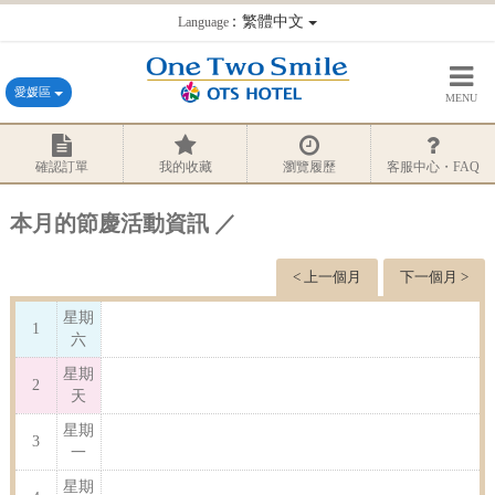
：繁體中文
Language
愛媛區
MENU
確認訂單
我的收藏
瀏覽履歷
客服中心・FAQ
本月的節慶活動資訊 ／
< 上一個月
下一個月 >
星期
1
六
星期
2
天
星期
3
一
星期