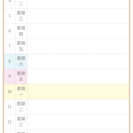
4
二
星期
5
三
星期
6
四
星期
7
五
星期
8
六
星期
9
天
星期
10
一
星期
11
二
星期
12
三