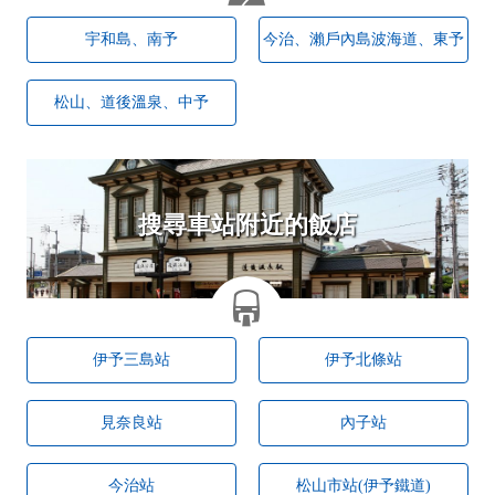
宇和島、南予
今治、瀨戶內島波海道、東予
松山、道後溫泉、中予
搜尋車站附近的飯店
伊予三島站
伊予北條站
見奈良站
內子站
今治站
松山市站(伊予鐵道)