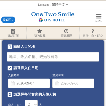
：繁體中文
Language
愛媛區
MENU
確認訂單
我的收藏
瀏覽履歷
客服中心・FAQ
請輸入目的地
請選擇入住日期
入住時間
退房時間
請選擇每間客房的入住人數
名
成人（13+）