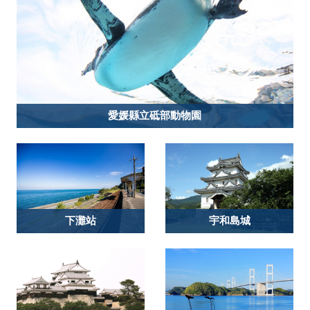
愛媛縣立砥部動物園
下灘站
宇和島城