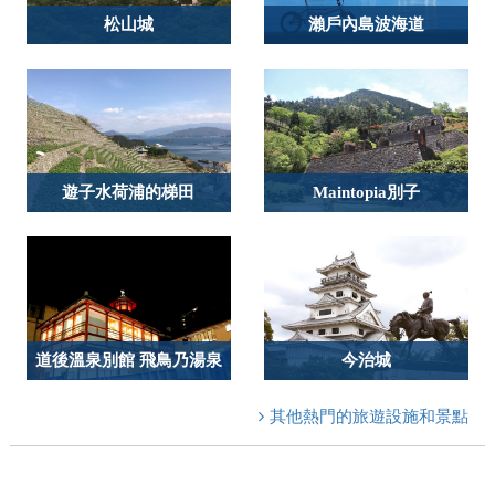
松山城
瀨戶內島波海道
遊子水荷浦的梯田
Maintopia別子
道後溫泉別館 飛鳥乃湯泉
今治城
其他熱門的旅遊設施和景點