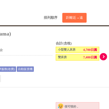
排列順序
距離近→遠
ama)
合計(含稅)
小型雙人床房
4,700日圓
雙床房
7,400日圓
服務(收費)
自動販賣機
很可惜的，