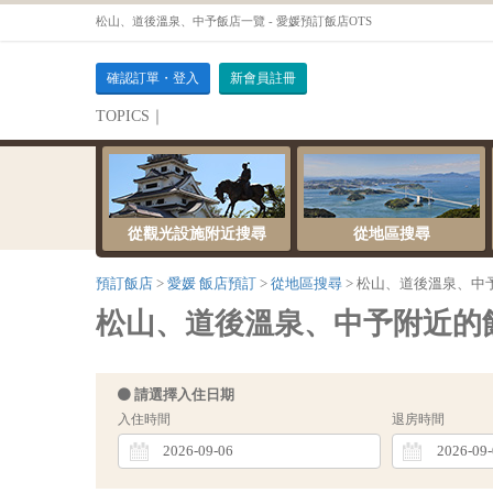
松山、道後溫泉、中予飯店一覽 - 愛媛預訂飯店OTS
確認訂單・登入
新會員註冊
TOPICS｜
伺服器維護公告
從觀光設施附近搜尋
從地區搜尋
預訂飯店
愛媛 飯店預訂
從地區搜尋
松山、道後溫泉、中
松山、道後溫泉、中予附近的飯店 [ 
請選擇入住日期
入住時間
退房時間