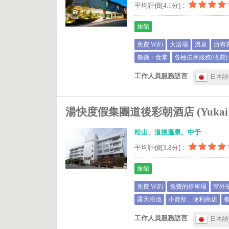
平均評價[4.1分]：
旅館
免費 WiFi
大浴場
溫泉
所有
餐廳・食堂
各種按摩服務(收費)
工作人員服務語言
日本語
湯快度假集團道後彩朝酒店 (Yukai Reso
松山、道後溫泉、中予
平均評價[3.8分]：
旅館
免費 WiFi
免費的停車場
室外
露天浴池
小賣部、便利商店
工作人員服務語言
日本語