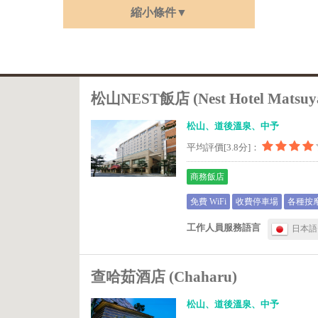
縮小條件▼
松山NEST飯店 (Nest Hotel Matsuy
松山、道後溫泉、中予
平均評價[3.8分]：
商務飯店
免費 WiFi
收費停車場
各種按摩
工作人員服務語言
日本語
查哈茹酒店 (Chaharu)
松山、道後溫泉、中予