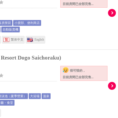
目前房間已全部完售...
客房禁菸
小賣部、便利商店
自動販賣機
繁体中文
English
rt Dogo Saichoraku)
很可惜的，
目前房間已全部完售...
游泳池（夏季營業）
大浴場
溫泉
餐廳・食堂