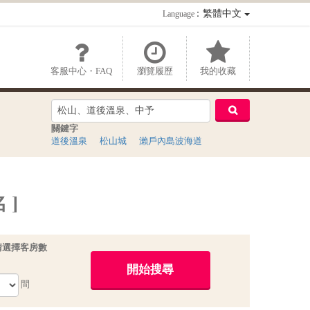
：繁體中文
Language
客服中心・FAQ
瀏覽履歷
我的收藏
關鍵字
道後溫泉
松山城
瀨戶內島波海道
 ]
請選擇客房數
間