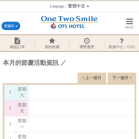
：繁體中文
Language
愛媛區
MENU
確認訂單
我的收藏
瀏覽履歷
客服中心・FAQ
本月的節慶活動資訊 ／
< 上一個月
下一個月 >
星期
1
六
星期
2
天
星期
3
一
星期