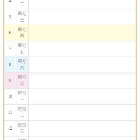
4
二
星期
5
三
星期
6
四
星期
7
五
星期
8
六
星期
9
天
星期
10
一
星期
11
二
星期
12
三