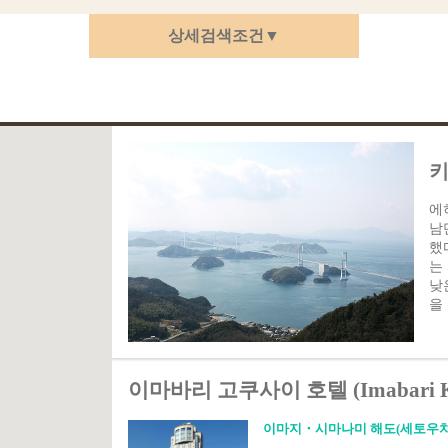
상세검색조건▼
키
에
남
했
는
낮
을
이마바리 고쿠사이 호텔 (Imabari Kok
이마지・시마나미 해도(세토우치