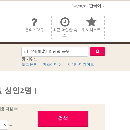
：한국어
Language
문의・FAQ
최근 확인한 숙
위시리스트
소
핫 키워드
도고 온천
마츠야마 성
시마나미카이도
 성인2명 ]
용 객실 수
실