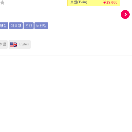
트윈(Twin)
￥29,000
수영장
대욕탕
온천
노천탕
本語
English