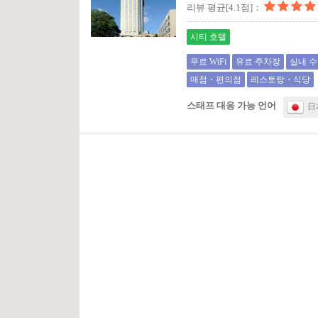
리뷰 평균[4.1점]：
시티 호텔
무료 WiFi
유료 주차장
실내 
매점・편의점
레스토랑・식당
스태프 대응 가능 언어
日