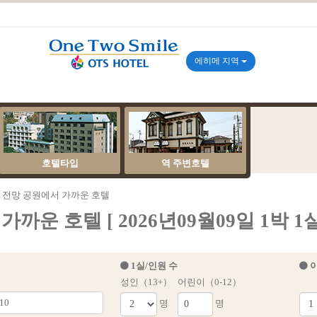
에히메 지역
호텔타입
역 주변호텔
 전망 공원에서 가까운 호텔
운 호텔 [ 2026년09월09일 1박 1실
1실/인원 수
이
성인（13+）
어린이（0-12）
명
명