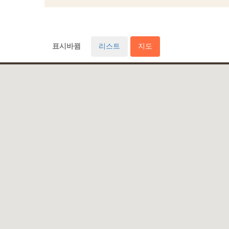
표시바뀜
리스트
지도