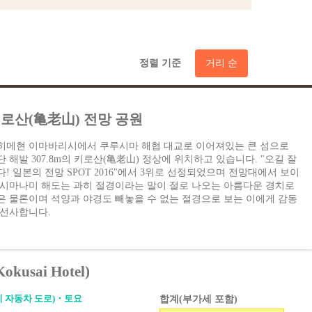
정렬 기준
거리 순
로산(亀老山) 전망 공원
히메현 이마바리시에서 쿠루시마 해협 대교로 이어져있는 큰 섬으로
단 해발 307.8m의 키로산(亀老山) 정상에 위치하고 있습니다. "오길 잘
다! 일본의 전망 SPOT 2016"에서 3위로 선정되었으며 전망대에서 보이
 시마나미 해도는 과히 절경이라는 말이 절로 나오는 아름다운 경치로
은 물론이며 석양과 야경도 빼놓을 수 없는 절경으로 보는 이에게 감동
 선사합니다.
usai Hotel)
 자동차 도로)・토요
합계(부가세 포함)