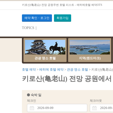
키로산(亀老山) 전망 공원주변 호텔 리스트 - 에히메호텔 예약OTS
예약 확인・로그인
회원가입
TOPICS｜
서버 점검 안내
관광 명소 호텔
지역(랜드마크)
호텔 예약
에히메 호텔 예약
관광 명소 호텔
키로산(亀老山)
키로산(亀老山) 전망 공원에서 가까
숙박 일
체크인
체크아웃