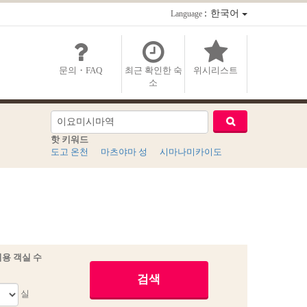
：한국어
Language
문의・FAQ
최근 확인한 숙
위시리스트
소
핫 키워드
도고 온천
마츠야마 성
시마나미카이도
용 객실 수
실