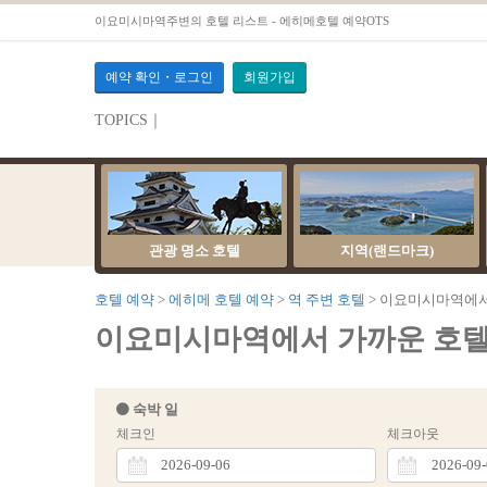
이요미시마역주변의 호텔 리스트 - 에히메호텔 예약OTS
예약 확인・로그인
회원가입
TOPICS｜
서버 점검 안내
관광 명소 호텔
지역(랜드마크)
호텔 예약
에히메 호텔 예약
역 주변 호텔
이요미시마역에서
이요미시마역에서 가까운 호텔 [ 2
숙박 일
체크인
체크아웃