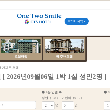
에히메 지역
호텔타입
역 주변호텔
 가까운 호텔
026년09월06일 1박 1실 성인2명 ]
1실/인원 수
이
성인（13+）
어린이（0-12）
명
명