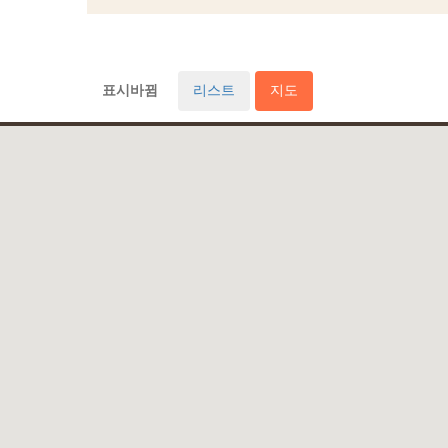
표시바뀜
리스트
지도