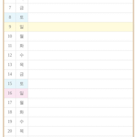
7
금
8
토
9
일
10
월
11
화
12
수
13
목
14
금
15
토
16
일
17
월
18
화
19
수
20
목