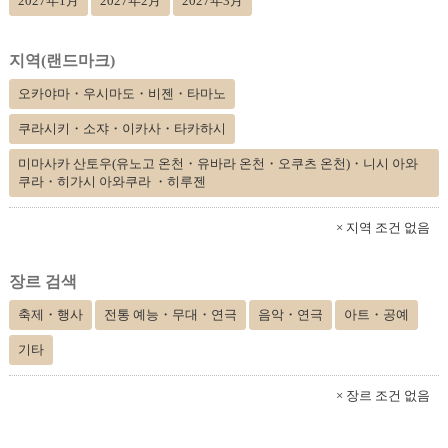
2027年1月
2027年2月
2027年3月
지역(랜드마크)
오카야마・우시마도・비젠・타마노
쿠라시키・소쟈・이카사・타카하시
미마사카 산토우(유노고 온천・유바라 온천・오쿠츠 온천)・니시 아와
쿠라・히가시 아와쿠라 ・히루젠
× 지역 조건 없음
장르 검색
축제・행사
전통 예능・무대・연극
음악・연극
아트・공예
기타
× 장르 조건 없음