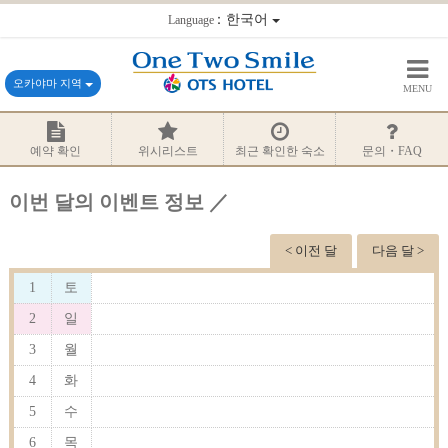
：한국어
Language
오카야마 지역
MENU
예약 확인
위시리스트
최근 확인한 숙소
문의・FAQ
이번 달의 이벤트 정보 ／
< 이전 달
다음 달 >
1
토
2
일
3
월
4
화
5
수
6
목