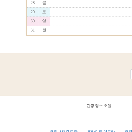
28
금
29
토
30
일
31
월
관광 명소 호텔
오키나와 렌트카
홋카이도 렌트카
오키