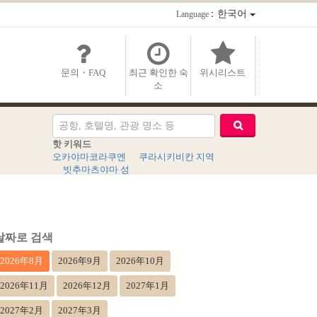
：한국어
Language
문의・FAQ
최근 확인한 숙
위시리스트
소
핫 키워드
오카야마코라쿠엔
쿠라시키비칸 지역
빗추마츠야마 성
날짜로 검색
2026年8月
2026年9月
2026年10月
2026年11月
2026年12月
2027年1月
2027年2月
2027年3月