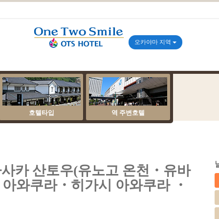
오카야마 지역
호텔타입
역 주변호텔
마사카 산토우(유노고 온천・유바
 아와쿠라・히가시 아와쿠라 ・