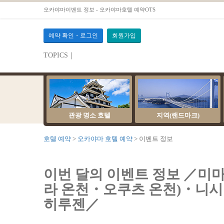
오카야마이벤트 정보 - 오카야마호텔 예약OTS
예약 확인・로그인
회원가입
TOPICS｜
서버 점검 안내
관광 명소 호텔
지역(랜드마크)
호텔 예약
오카야마 호텔 예약
이벤트 정보
이번 달의 이벤트 정보 ／미
라 온천・오쿠츠 온천)・니시
히루젠／