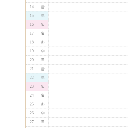
14
금
15
토
16
일
17
월
18
화
19
수
20
목
21
금
22
토
23
일
24
월
25
화
26
수
27
목