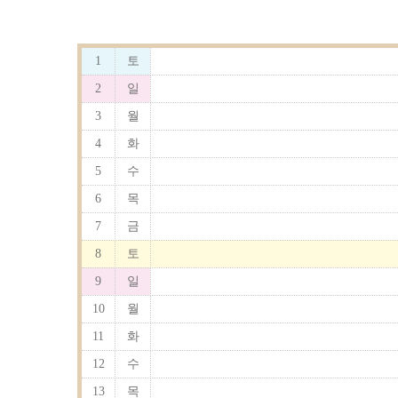
1
토
2
일
3
월
4
화
5
수
6
목
7
금
8
토
9
일
10
월
11
화
12
수
13
목