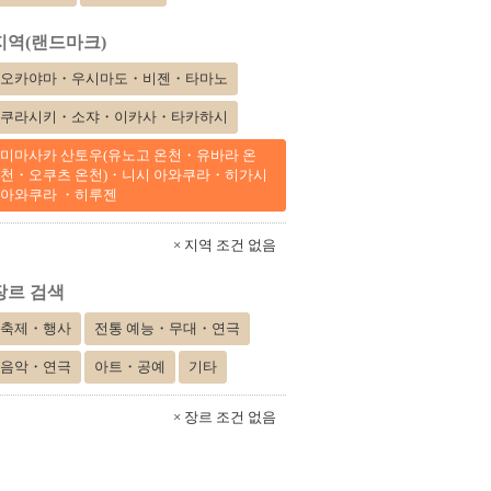
지역(랜드마크)
오카야마・우시마도・비젠・타마노
쿠라시키・소쟈・이카사・타카하시
미마사카 산토우(유노고 온천・유바라 온
천・오쿠츠 온천)・니시 아와쿠라・히가시
아와쿠라 ・히루젠
× 지역 조건 없음
장르 검색
축제・행사
전통 예능・무대・연극
음악・연극
아트・공예
기타
× 장르 조건 없음