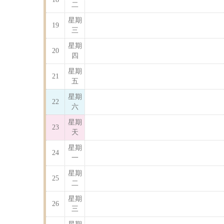
二
星期
19
三
星期
20
四
星期
21
五
星期
22
六
星期
23
天
星期
24
一
星期
25
二
星期
26
三