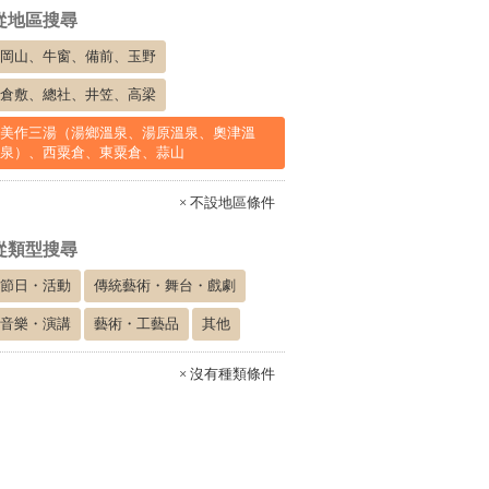
從地區搜尋
岡山、牛窗、備前、玉野
倉敷、總社、井笠、高梁
美作三湯（湯鄉溫泉、湯原溫泉、奧津溫
泉）、西粟倉、東粟倉、蒜山
× 不設地區條件
從類型搜尋
節日・活動
傳統藝術・舞台・戲劇
音樂・演講
藝術・工藝品
其他
× 沒有種類條件