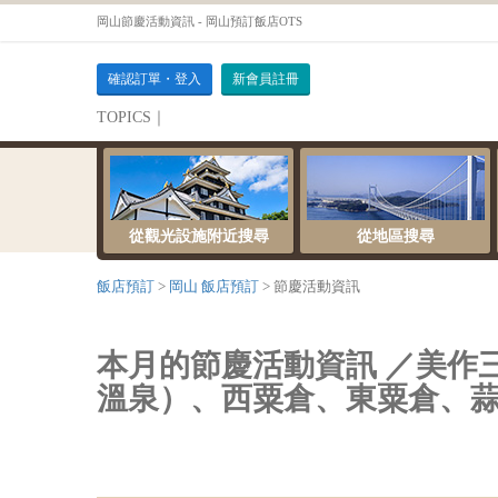
岡山節慶活動資訊 - 岡山預訂飯店OTS
確認訂單・登入
新會員註冊
TOPICS｜
伺服器維護公告
從觀光設施附近搜尋
從地區搜尋
飯店預訂
岡山 飯店預訂
節慶活動資訊
本月的節慶活動資訊 ／美作
溫泉）、西粟倉、東粟倉、