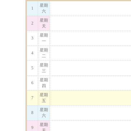
星期
1
六
星期
2
天
星期
3
一
星期
4
二
星期
5
三
星期
6
四
星期
7
五
星期
8
六
星期
9
天