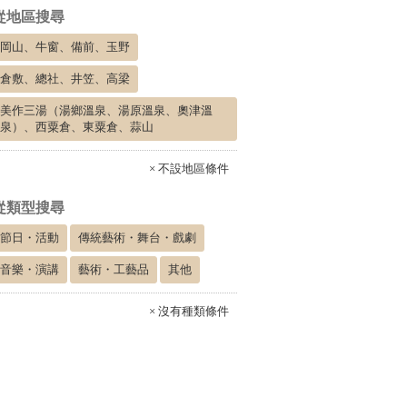
從地區搜尋
岡山、牛窗、備前、玉野
倉敷、總社、井笠、高梁
美作三湯（湯鄉溫泉、湯原溫泉、奧津溫
泉）、西粟倉、東粟倉、蒜山
× 不設地區條件
從類型搜尋
節日・活動
傳統藝術・舞台・戲劇
音樂・演講
藝術・工藝品
其他
× 沒有種類條件