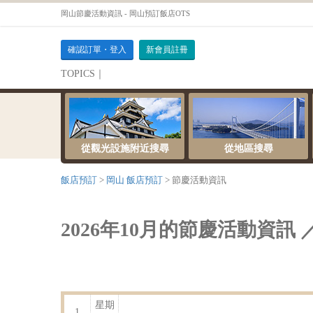
岡山節慶活動資訊 - 岡山預訂飯店OTS
確認訂單・登入
新會員註冊
TOPICS｜
伺服器維護公告
從觀光設施附近搜尋
從地區搜尋
飯店預訂
岡山 飯店預訂
節慶活動資訊
2026年10月的節慶活動資訊 
星期
1