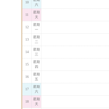
10
六
星期
11
天
星期
12
一
星期
13
二
星期
14
三
星期
15
四
星期
16
五
星期
17
六
星期
18
天