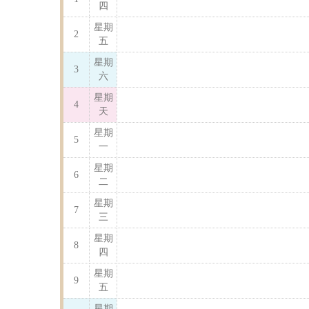
四
星期
2
五
星期
3
六
星期
4
天
星期
5
一
星期
6
二
星期
7
三
星期
8
四
星期
9
五
星期