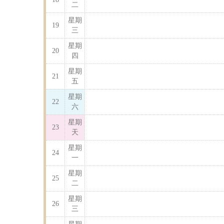
二
星期
19
三
星期
20
四
星期
21
五
星期
22
六
星期
23
天
星期
24
一
星期
25
二
星期
26
三