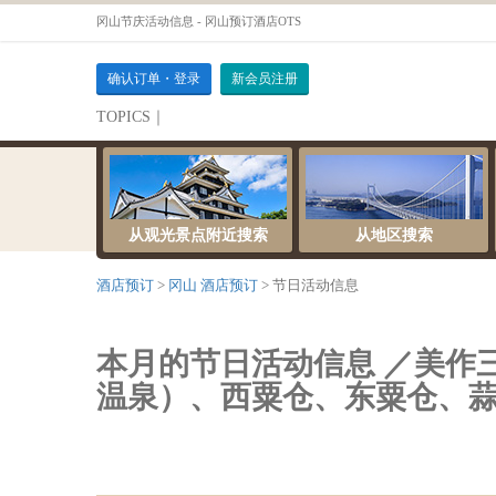
冈山节庆活动信息 - 冈山预订酒店OTS
确认订单・登录
新会员注册
TOPICS｜
伺服器維護公告
从观光景点附近搜索
从地区搜索
酒店预订
冈山 酒店预订
节日活动信息
本月的节日活动信息 ／美作
温泉）、西粟仓、东粟仓、