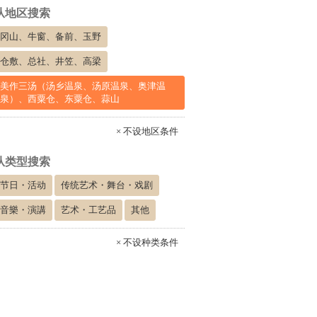
从地区搜索
冈山、牛窗、备前、玉野
仓敷、总社、井笠、高梁
美作三汤（汤乡温泉、汤原温泉、奥津温
泉）、西粟仓、东粟仓、蒜山
× 不设地区条件
从类型搜索
节日・活动
传统艺术・舞台・戏剧
音樂・演講
艺术・工艺品
其他
× 不设种类条件