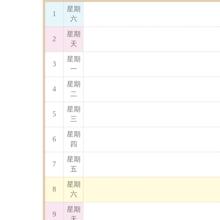
星期
1
六
星期
2
天
星期
3
一
星期
4
二
星期
5
三
星期
6
四
星期
7
五
星期
8
六
星期
9
天