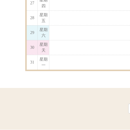
星期
27
四
星期
28
五
星期
29
六
星期
30
天
星期
31
一