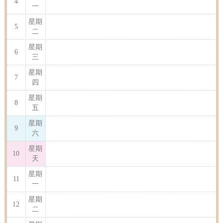
4
一
星期
5
二
星期
6
三
星期
7
四
星期
8
五
星期
9
六
星期
10
天
星期
11
一
星期
12
二