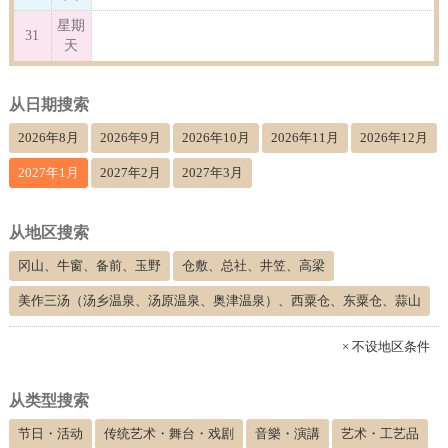
星期
31
天
从日期搜索
2026年8月
2026年9月
2026年10月
2026年11月
2026年12月
2027年1月
2027年2月
2027年3月
从地区搜索
冈山、牛窗、备前、玉野
仓敷、总社、井笠、高梁
美作三汤（汤乡温泉、汤原温泉、奥津温泉）、西粟仓、东粟仓、蒜山
× 不设地区条件
从类型搜索
节日・活动
传统艺术・舞台・戏剧
音樂・演講
艺术・工艺品