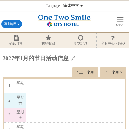
：简体中文
Language
冈山地区
MENU
确认订单
我的收藏
浏览记录
客服中心・FAQ
2027年1月的节日活动信息 ／
< 上一个月
下一个月 >
星期
1
五
星期
2
六
星期
3
天
星期