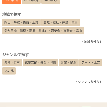
2027年1月
2027年2月
2027年3月
地域で探す
岡山・牛窓・備前・玉野
倉敷・総社・井笠・高梁
美作三湯（湯郷・湯原・奥津）・西粟倉・東粟倉・蒜山
× 地域条件なし
ジャンルで探す
祭り・行事
伝統芸能・舞台・演劇
音楽・講演
アート・工芸
その他
× ジャンル条件なし