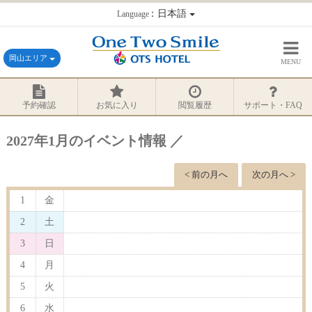
：日本語
Language
岡山エリア
MENU
予約確認
お気に入り
閲覧履歴
サポート・FAQ
2027年1月のイベント情報 ／
< 前の月へ
次の月へ >
1
金
2
土
3
日
4
月
5
火
6
水