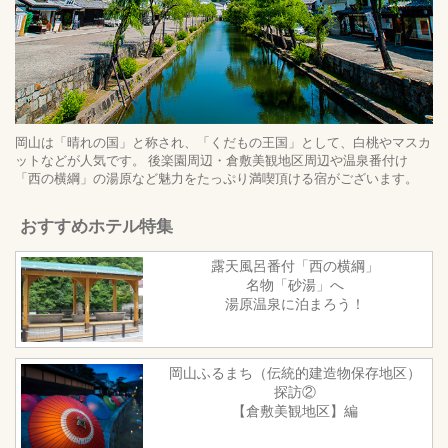
岡山は「晴れの国」と称され、「くだもの王国」として、白桃やマスカ
ットなどが人気です。 後楽園周辺・倉敷美観地区周辺や温泉番付け
「西の横綱」の湯原など魅力をたっぷり満喫頂ける宿がございます。
おすすめホテル特集
露天風呂番付「西の横綱」
名物「砂湯」へ
湯原温泉に泊まろう！
岡山ふるまち（伝統的建造物保存地区）
探訪②
【倉敷美観地区】編