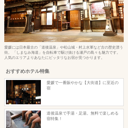
愛媛には日本最古の「道後温泉」や松山城・村上水軍など古の歴史漂う
街。 「しまなみ海道」を自転車で駆け抜ける瀬戸の島々も魅力です。
人気のエリアよりあなたにピッタリなお宿が見つかります。
おすすめホテル特集
愛媛で一番賑やかな【大街道】に至近の
宿
道後温泉で手湯・足湯。無料で楽しめる
宿特集！