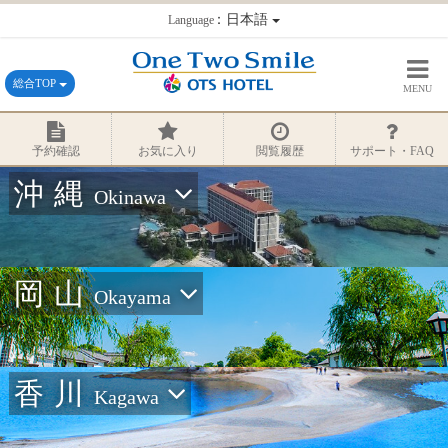
：日本語
Language
総合TOP
MENU
予約確認
お気に入り
閲覧履歴
サポート・FAQ
沖縄
Okinawa
岡山
Okayama
香川
Kagawa