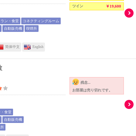
ツイン
￥19,600
トラン・食堂
コネクティングルーム
）
自動販売機
喫煙所
简体中文
English
敷
残念...
お部屋は売り切れです。
ン・食堂
）
自動販売機
煙所