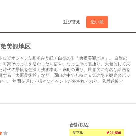
並び替え
近い順
倉敷美観地区
トロでオシャレな町並みが続く白壁の町「倉敷美観地区」。 白壁の
い町家そのままを活かしたお店や、なまこ壁の裏通り、天領として栄
た時代の景観を色濃く残す本町・東町の通り、世界的に有名な絵画を
蔵する「大原美術館」など、岡山の中でも特に人気のある観光スポッ
です。 年間を通じて様々なイベントが催されており、見所満載で
。
合計(税込)
ダブル
￥21,600