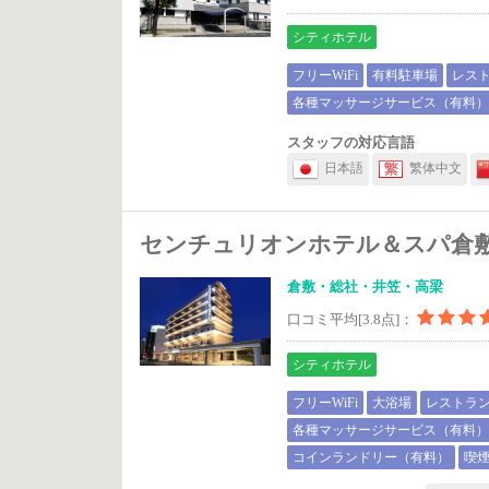
シティホテル
フリーWiFi
有料駐車場
レス
各種マッサージサービス（有料
スタッフの対応言語
日本語
繁体中文
センチュリオンホテル＆スパ倉
倉敷・総社・井笠・高梁
口コミ平均[3.8点]：
シティホテル
フリーWiFi
大浴場
レストラ
各種マッサージサービス（有料
コインランドリー（有料）
喫