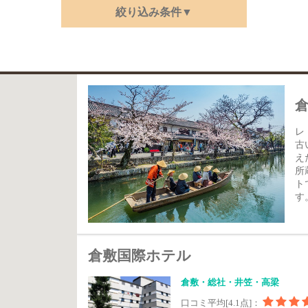
絞り込み条件▼
レ
古
え
所
ト
す
倉敷国際ホテル
倉敷・総社・井笠・高梁
口コミ平均[4.1点]：