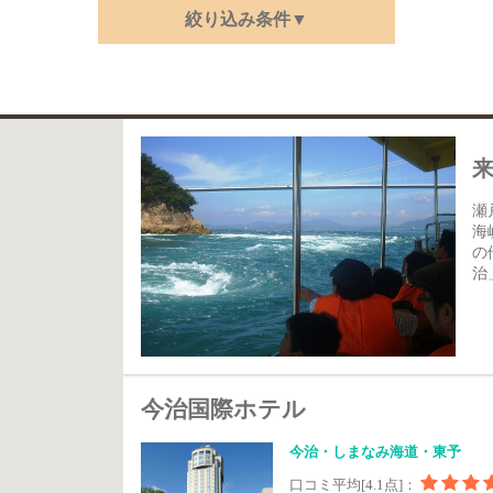
絞り込み条件▼
瀬
海
の
治
今治国際ホテル
今治・しまなみ海道・東予
口コミ平均[4.1点]：