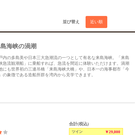
並び替え
近い順
来島海峡の渦潮
戸内の多島美や日本三大急潮流の一つとして有名な来島海峡。「来島
峡急流観潮船」に乗船すれば、急流を間近に体験いただけます。渦潮
他にも世界初の三連吊橋「来島海峡大橋」や、日本一の海事都市「今
」の象徴である造船所群を湾内から見学できます。
合計(税込)
ツイン
￥29,000