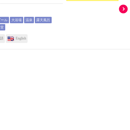
プール
大浴場
温泉
露天風呂
食堂
本語
English