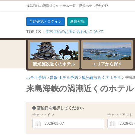
来島海峡の渦潮近くのホテル一覧 - 愛媛ホテル予約OTS
予約確認・ログイン
新規登録
年末年始のお問い合わせについて
TOPICS｜
サーバーメンテナンスのお知らせ
観光施設近くのホテル
エリアから探す
ホテル予約
愛媛 ホテル予約
観光施設近くのホテル
来島
来島海峡の渦潮近くのホテル [ 20
宿泊日を選択してください
チェックイン
チェックアウト