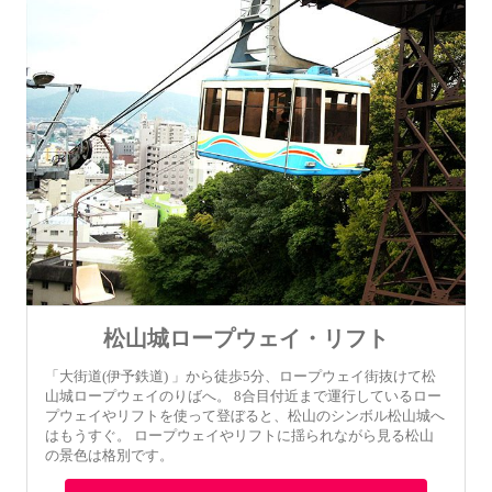
松山城ロープウェイ・リフト
「大街道(伊予鉄道) 」から徒歩5分、ロープウェイ街抜けて松
山城ロープウェイのりばへ。 8合目付近まで運行しているロー
プウェイやリフトを使って登ぼると、松山のシンボル松山城へ
はもうすぐ。 ロープウェイやリフトに揺られながら見る松山
の景色は格別です。