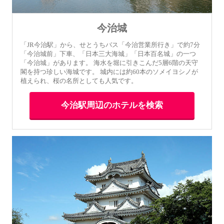
今治城
「JR今治駅」から、せとうちバス「今治営業所行き」で約7分
「今治城前」下車、「日本三大海城」「日本百名城」の一つ
「今治城」があります。 海水を堀に引きこんだ5層6階の天守
閣を持つ珍しい海城です。 城内には約60本のソメイヨシノが
植えられ、桜の名所としても人気です。
今治駅周辺のホテルを検索