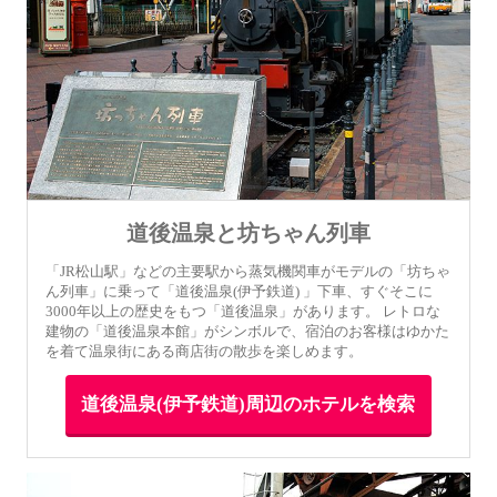
道後温泉と坊ちゃん列車
「JR松山駅」などの主要駅から蒸気機関車がモデルの「坊ちゃ
ん列車」に乗って「道後温泉(伊予鉄道) 」下車、すぐそこに
3000年以上の歴史をもつ「道後温泉」があります。 レトロな
建物の「道後温泉本館」がシンボルで、宿泊のお客様はゆかた
を着て温泉街にある商店街の散歩を楽しめます。
道後温泉(伊予鉄道)周辺のホテルを検索