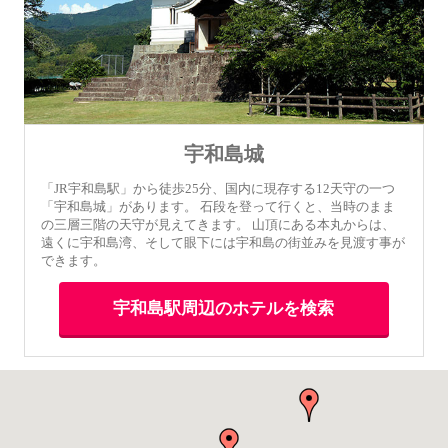
宇和島城
「JR宇和島駅」から徒歩25分、国内に現存する12天守の一つ
「宇和島城」があります。 石段を登って行くと、当時のまま
の三層三階の天守が見えてきます。 山頂にある本丸からは、
遠くに宇和島湾、そして眼下には宇和島の街並みを見渡す事が
できます。
宇和島駅周辺のホテルを検索