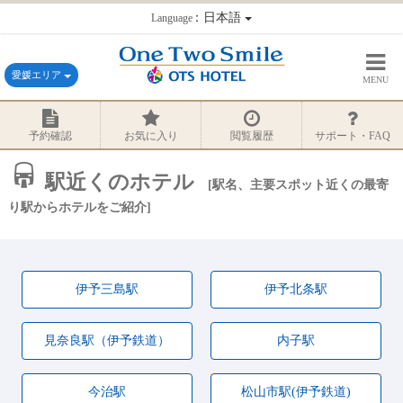
：日本語
Language
愛媛エリア
MENU
予約確認
お気に入り
閲覧履歴
サポート・FAQ
駅近くのホテル
駅名、主要スポット近くの最寄
り駅からホテルをご紹介
伊予三島駅
伊予北条駅
見奈良駅（伊予鉄道）
内子駅
今治駅
松山市駅(伊予鉄道)