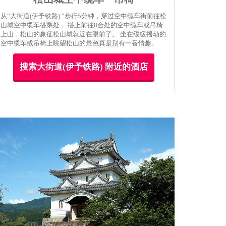
从“大街道(伊予铁路) ”步行5分钟，穿过空中缆车街前往松
山城空中缆车搭乘处， 搭上前往8合处的空中缆车或吊椅
上山，松山的象征松山城就近在眼前了。 坐在缓缓摇动的
空中缆车或吊椅上眺望松山的景色真是别有一番情趣。
搜索大街道(伊予铁路) 附近的酒店