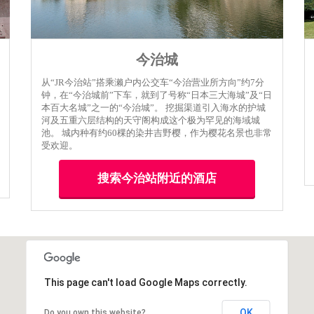
今治城
从“JR今治站”搭乘濑户内公交车“今治营业所方向”约7分
钟，在“今治城前”下车，就到了号称“日本三大海城”及“日
本百大名城”之一的“今治城”。 挖掘渠道引入海水的护城
河及五重六层结构的天守阁构成这个极为罕见的海域城
池。 城内种有约60棵的染井吉野樱，作为樱花名景也非常
受欢迎。
搜索今治站附近的酒店
This page can't load Google Maps correctly.
OK
Do you own this website?