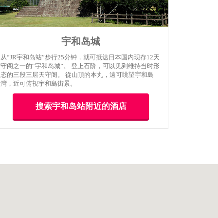
宇和岛城
从“JR宇和岛站”步行25分钟，就可抵达日本国内现存12天
守阁之一的“宇和岛城”。 登上石阶，可以见到维持当时形
态的三段三层天守阁。 從山頂的本丸，遠可眺望宇和島
灣，近可俯視宇和島街景。
搜索宇和岛站附近的酒店