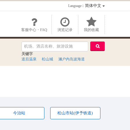
：简体中文
Language
客服中心・FAQ
浏览记录
我的收藏
关键字
道后温泉
松山城
濑户内岛波海道
今治站
松山市站(伊予铁道)