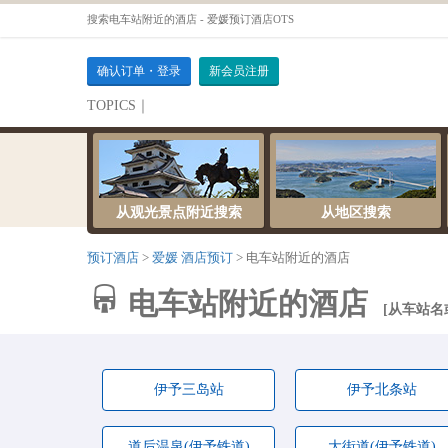
搜索电车站附近的酒店 - 爱媛预订酒店OTS
确认订单・登录
新会员注册
TOPICS｜
伺服器維護公告
从观光景点附近搜索
从地区搜索
预订酒店
爱媛 酒店预订
电车站附近的酒店
电车站附近的酒店
从车站名
伊予三岛站
伊予北条站
道后温泉(伊予铁道)
大街道(伊予铁道)