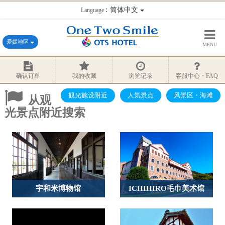
：简体中文
Language
爱媛地区
MENU
确认订单
我的收藏
浏览记录
客服中心・FAQ
観光施设附近
人気景点
风景区・海滩
从观
光景点附近搜索
宇和米博物馆
ICHIHIRO毛巾美术馆