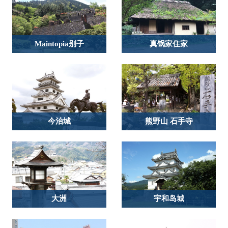
Maintopia别子
真锅家住家
今治城
熊野山 石手寺
大洲
宇和岛城