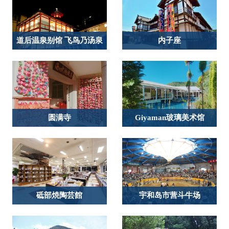
道后温泉别馆 飞鸟乃汤泉
内子座
圆满寺
Giyaman玻璃美术馆
砥部焼陶芸館
宇和岛市营斗牛场