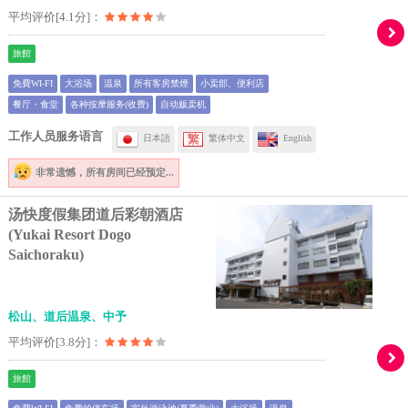
平均评价[4.1分]：
旅館
免費WI-FI
大浴场
温泉
所有客房禁煙
小卖部、便利店
餐厅・食堂
各种按摩服务(收费)
自动贩卖机
工作人员服务语言
日本語
繁体中文
English
非常遗憾，
所有房间已经预定...
汤快度假集团道后彩朝酒店
(Yukai Resort Dogo
Saichoraku)
松山、道后温泉、中予
平均评价[3.8分]：
旅館