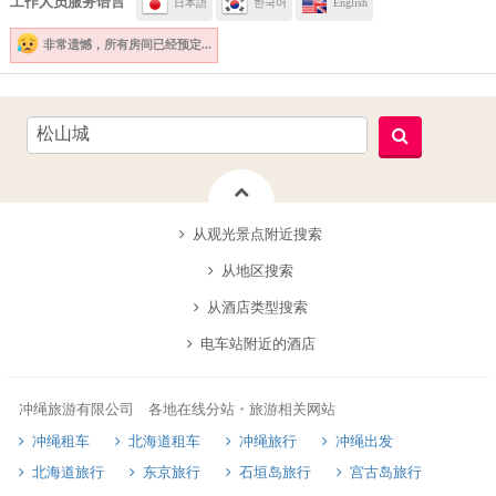
工作人员服务语言
日本語
한국어
English
非常遗憾，
所有房间已经预定...
从观光景点附近搜索
从地区搜索
从酒店类型搜索
电车站附近的酒店
冲绳旅游有限公司 各地在线分站・旅游相关网站
冲绳租车
北海道租车
冲绳旅行
冲绳出发
北海道旅行
东京旅行
石垣岛旅行
宫古岛旅行