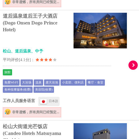
非常遗憾，
所有房间已经预定...
道后温泉道后王子大酒店
(Dogo Onsen Dogo Prince
Hotel)
松山、道后温泉、中予
平均评价[4.1分]：
旅館
免費WI-FI
大浴场
温泉
露天浴池
小卖部、便利店
餐厅・食堂
各种按摩服务(收费)
美容院(收费)
工作人员服务语言
日本語
非常遗憾，
所有房间已经预定...
松山大街道光芒饭店
(Candeo Hotels Matsuyama