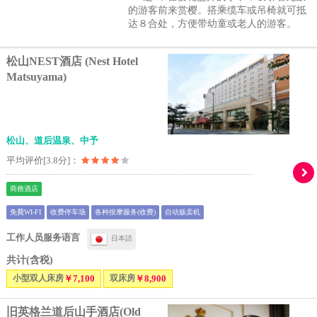
的游客前来赏樱。搭乘缆车或吊椅就可抵
达８合处，方便带幼童或老人的游客。
松山NEST酒店 (Nest Hotel
Matsuyama)
松山、道后温泉、中予
平均评价[3.8分]：
商務酒店
免費WI-FI
收费停车场
各种按摩服务(收费)
自动贩卖机
工作人员服务语言
日本語
共计(含税)
小型双人床房
￥7,100
双床房
￥8,900
旧英格兰道后山手酒店(Old