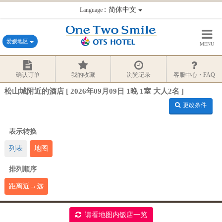
：简体中文
Language
爱媛地区
MENU
确认订单
我的收藏
浏览记录
客服中心・FAQ
松山城附近的酒店 [ 2026年09月09日 1晚 1室 大人2名 ]
更改条件
表示转换
列表
地图
排列顺序
距离近→远
请看地图内饭店一览