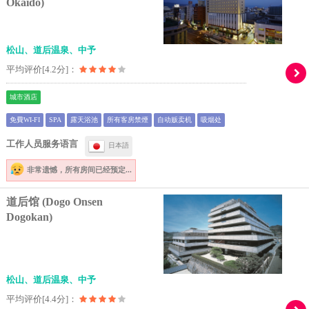
Okaido)
松山、道后温泉、中予
平均评价[4.2分]：
城市酒店
免費WI-FI
SPA
露天浴池
所有客房禁煙
自动贩卖机
吸烟处
工作人员服务语言
日本語
非常遗憾，
所有房间已经预定...
道后馆 (Dogo Onsen
Dogokan)
松山、道后温泉、中予
平均评价[4.4分]：