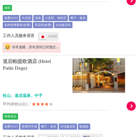
旅館
免費WI-FI
大浴场
温泉
小卖部、便利店
餐厅・食堂
各种按摩服务(收费)
美容院(收费)
自动贩卖机
工作人员服务语言
日本語
非常遗憾，
所有房间已经预定...
道后帕提欧酒店 (Hotel
Patio Dogo)
松山、道后温泉、中予
平均评价[4分]：
商務酒店
免費WI-FI
收费停车场
餐厅・食堂
自动贩卖机
吸烟处