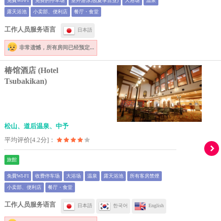
免費WI-FI
免费的停车场
室外游泳池(夏季营业)
大浴场
温泉
露天浴池
小卖部、便利店
餐厅・食堂
工作人员服务语言
日本語
非常遗憾，
所有房间已经预定...
椿馆酒店 (Hotel
Tsubakikan)
松山、道后温泉、中予
平均评价[4.2分]：
旅館
免費WI-FI
收费停车场
大浴场
温泉
露天浴池
所有客房禁煙
小卖部、便利店
餐厅・食堂
工作人员服务语言
日本語
한국어
English