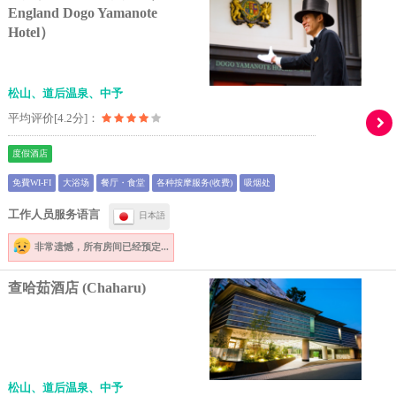
England Dogo Yamanote
Hotel）
松山、道后温泉、中予
平均评价[4.2分]：
度假酒店
免費WI-FI
大浴场
餐厅・食堂
各种按摩服务(收费)
吸烟处
工作人员服务语言
日本語
非常遗憾，
所有房间已经预定...
查哈茹酒店 (Chaharu)
松山、道后温泉、中予