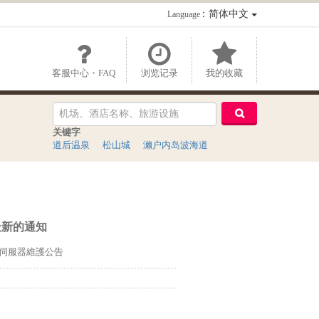
：简体中文
Language
客服中心・FAQ
浏览记录
我的收藏
关键字
道后温泉
松山城
濑户内岛波海道
最新的通知
伺服器維護公告