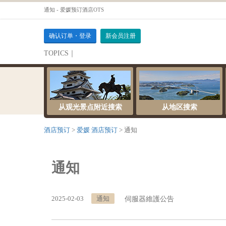
通知 - 爱媛预订酒店OTS
确认订单・登录
新会员注册
TOPICS｜
伺服器維護公告
从观光景点附近搜索
从地区搜索
酒店预订
爱媛 酒店预订
通知
通知
2025-02-03
通知
伺服器維護公告