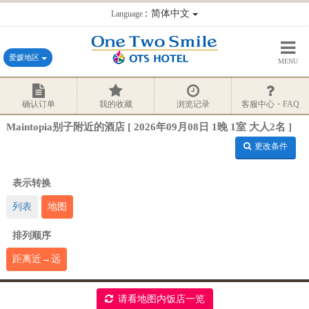
：简体中文
Language
爱媛地区
MENU
确认订单
我的收藏
浏览记录
客服中心・FAQ
Maintopia别子附近的酒店 [ 2026年09月08日 1晚 1室 大人2名 ]
更改条件
表示转换
列表
地图
排列顺序
距离近→远
请看地图内饭店一览