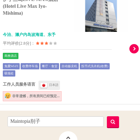
(Hotel Live Max Iyo-
Mishima)
今治、濑户内岛波海道、东予
平均评价[2.8分]：
商務酒店
免費WI-FI
收费停车场
餐厅・食堂
自动贩卖机
投币式洗衣机(收费)
吸烟处
工作人员服务语言
日本語
非常遗憾，
所有房间已经预定...