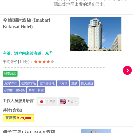
端出场地区出发的观光巴士。
今治国际酒店 (Imabari
Kokusai Hotel)
今治、濑户内岛波海道、东予
平均评价[4.1分]：
城市酒店
免費WI-FI
收费停车场
室内游泳池
大浴场
温泉
露天浴池
小卖部、便利店
餐厅・食堂
工作人员服务语言
日本語
English
共计(含税)
双床房
￥29,000
伊予三岛LiVE MAX酒店